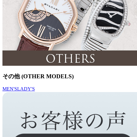
その他 (OTHER MODELS)
MEN'S
LADY'S