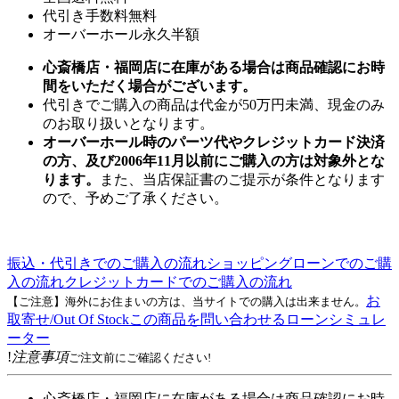
代引き手数料無料
オーバーホール永久半額
心斎橋店・福岡店に在庫がある場合は商品確認にお時
間をいただく場合がございます。
代引きでご購入の商品は代金が50万円未満、現金のみ
のお取り扱いとなります。
オーバーホール時のパーツ代やクレジットカード決済
の方、及び2006年11月以前にご購入の方は対象外とな
ります。
また、当店保証書のご提示が条件となります
ので、予めご了承ください。
振込・代引きでのご購入の流れ
ショッピングローンでのご購
入の流れ
クレジットカードでのご購入の流れ
お
【ご注意】海外にお住まいの方は、当サイトでの購入は出来ません。
取寄せ/Out Of Stock
この商品を問い合わせる
ローンシミュレ
ーター
!
注意事項
ご注文前にご確認ください!
心斎橋店・福岡店に在庫がある場合は商品確認にお時