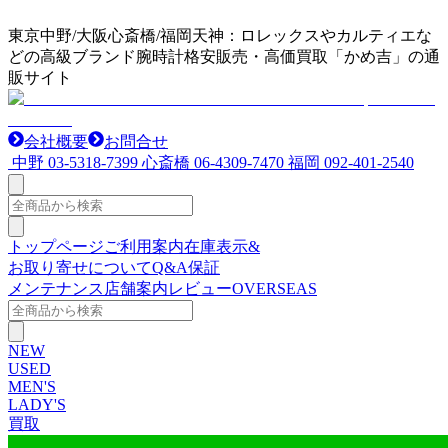
東京中野/大阪心斎橋/福岡天神：ロレックスやカルティエな
どの高級ブランド腕時計格安販売・高価買取「かめ吉」の通
販サイト
会社概要
お問合せ
中野
03-5318-7399
心斎橋
06-4309-7470
福岡
092-401-2540
トップページ
ご利用案内
在庫表示&
お取り寄せについて
Q&A
保証
メンテナンス
店舗案内
レビュー
OVERSEAS
NEW
USED
MEN'S
LADY'S
買取