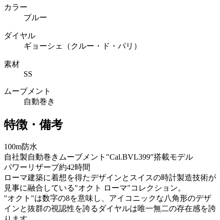
カラー
ブルー
ダイヤル
ギョーシェ（クルー・ド・パリ）
素材
SS
ムーブメント
自動巻き
特徴・備考
100m防水
自社製自動巻きムーブメント"Cal.BVL399"搭載モデル
パワーリザーブ約42時間
ローマ建築に着想を得たデザインとスイスの時計製造技術が
見事に融合している"オクト ローマ"コレクション。
"オクト"は数字の8を意味し、アイコニックな八角形のデザ
インと抜群の視認性を誇るダイヤルは唯一無二の存在感を誇
ります。