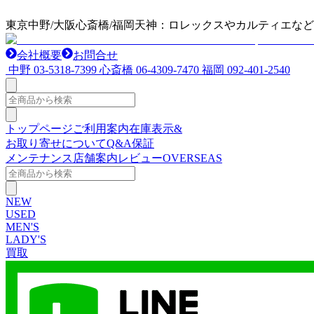
東京中野/大阪心斎橋/福岡天神：ロレックスやカルティエな
会社概要
お問合せ
中野
03-5318-7399
心斎橋
06-4309-7470
福岡
092-401-2540
トップページ
ご利用案内
在庫表示&
お取り寄せについて
Q&A
保証
メンテナンス
店舗案内
レビュー
OVERSEAS
NEW
USED
MEN'S
LADY'S
買取