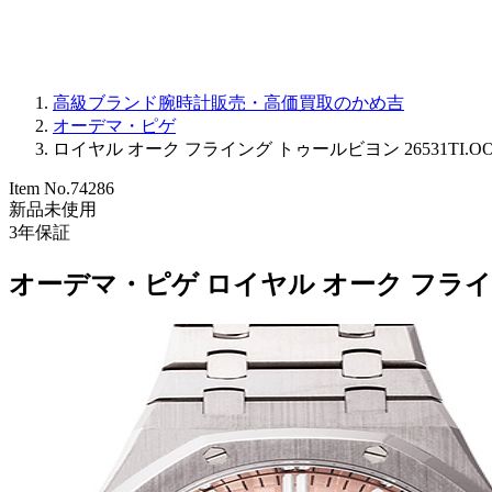
高級ブランド腕時計販売・高価買取のかめ吉
オーデマ・ピゲ
ロイヤル オーク フライング トゥールビヨン 26531TI.OO.1
Item No.
74286
新品未使用
3
年保証
オーデマ・ピゲ ロイヤル オーク フライング 