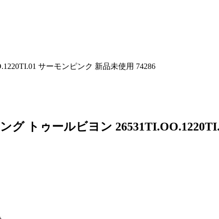
220TI.01 サーモンピンク 新品未使用 74286
トゥールビヨン 26531TI.OO.1220T