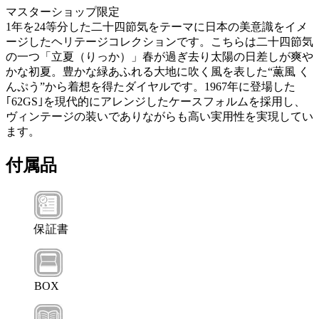
マスターショップ限定
1年を24等分した二十四節気をテーマに日本の美意識をイメ
ージしたヘリテージコレクションです。こちらは二十四節気
の一つ「立夏（りっか）」春が過ぎ去り太陽の日差しが爽や
かな初夏。豊かな緑あふれる大地に吹く風を表した“薫風 く
んぷう”から着想を得たダイヤルです。1967年に登場した
｢62GS｣を現代的にアレンジしたケースフォルムを採用し、
ヴィンテージの装いでありながらも高い実用性を実現してい
ます。
付属品
保証書
BOX