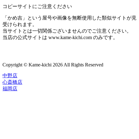
コピーサイトにご注意ください
「かめ吉」という屋号や画像を無断使用した類似サイトが見
受けられます。
当サイトとは一切関係ございませんのでご注意ください。
当店の公式サイトは www.kame-kichi.com のみです。
Copyright © Kame-kichi 2026 All Rights Reserved
中野店
心斎橋店
福岡店
トップページ
ブランド一覧
ROLEX
ご利用案内
TUDOR
中古品のススメ
OMEGA
在庫表示&お取り寄せについて
CARTIER