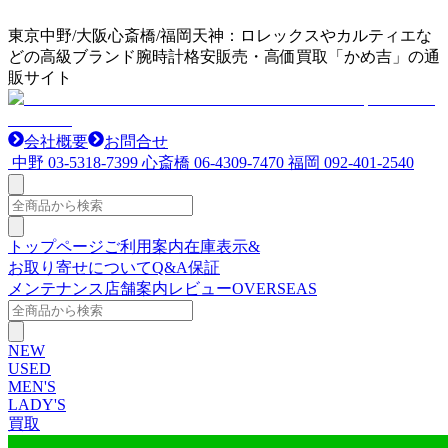
東京中野/大阪心斎橋/福岡天神：ロレックスやカルティエな
どの高級ブランド腕時計格安販売・高価買取「かめ吉」の通
販サイト
会社概要
お問合せ
中野
03-5318-7399
心斎橋
06-4309-7470
福岡
092-401-2540
トップページ
ご利用案内
在庫表示&
お取り寄せについて
Q&A
保証
メンテナンス
店舗案内
レビュー
OVERSEAS
NEW
USED
MEN'S
LADY'S
買取