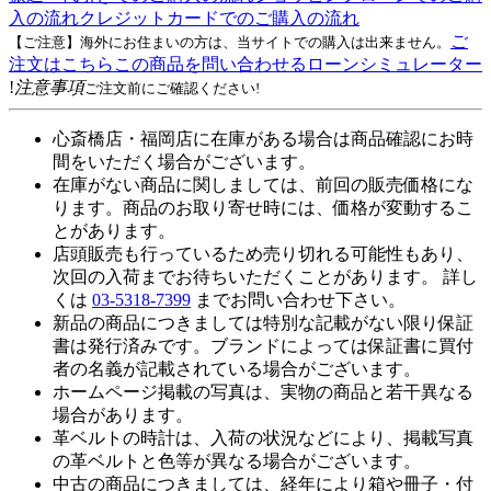
入の流れ
クレジットカードでのご購入の流れ
ご
【ご注意】海外にお住まいの方は、当サイトでの購入は出来ません。
注文はこちら
この商品を問い合わせる
ローンシミュレーター
!
注意事項
ご注文前にご確認ください!
心斎橋店・福岡店に在庫がある場合は商品確認にお時
間をいただく場合がございます。
在庫がない商品に関しましては、前回の販売価格にな
ります。商品のお取り寄せ時には、価格が変動するこ
とがあります。
店頭販売も行っているため売り切れる可能性もあり、
次回の入荷までお待ちいただくことがあります。 詳し
くは
03-5318-7399
までお問い合わせ下さい。
新品の商品につきましては特別な記載がない限り保証
書は発行済みです。ブランドによっては保証書に買付
者の名義が記載されている場合がございます。
ホームページ掲載の写真は、実物の商品と若干異なる
場合があります。
革ベルトの時計は、入荷の状況などにより、掲載写真
の革ベルトと色等が異なる場合がございます。
中古の商品につきましては、経年により箱や冊子・付