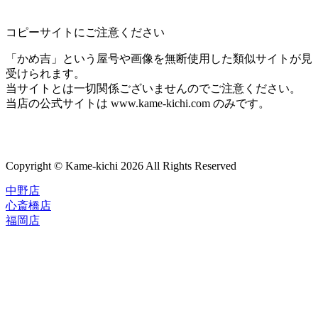
コピーサイトにご注意ください
「かめ吉」という屋号や画像を無断使用した類似サイトが見
受けられます。
当サイトとは一切関係ございませんのでご注意ください。
当店の公式サイトは www.kame-kichi.com のみです。
Copyright © Kame-kichi 2026 All Rights Reserved
中野店
心斎橋店
福岡店
トップページ
ブランド一覧
ROLEX
ご利用案内
TUDOR
中古品のススメ
OMEGA