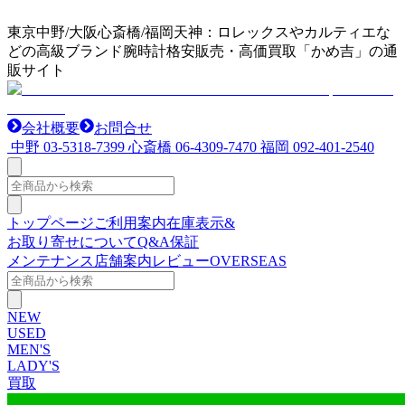
東京中野/大阪心斎橋/福岡天神：ロレックスやカルティエな
どの高級ブランド腕時計格安販売・高価買取「かめ吉」の通
販サイト
会社概要
お問合せ
中野
03-5318-7399
心斎橋
06-4309-7470
福岡
092-401-2540
トップページ
ご利用案内
在庫表示&
お取り寄せについて
Q&A
保証
メンテナンス
店舗案内
レビュー
OVERSEAS
NEW
USED
MEN'S
LADY'S
買取