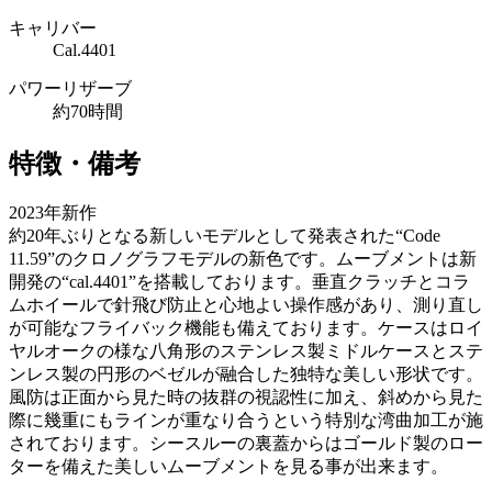
キャリバー
Cal.4401
パワーリザーブ
約70時間
特徴・備考
2023年新作
約20年ぶりとなる新しいモデルとして発表された“Code
11.59”のクロノグラフモデルの新色です。ムーブメントは新
開発の“cal.4401”を搭載しております。垂直クラッチとコラ
ムホイールで針飛び防止と心地よい操作感があり、測り直し
が可能なフライバック機能も備えております。ケースはロイ
ヤルオークの様な八角形のステンレス製ミドルケースとステ
ンレス製の円形のベゼルが融合した独特な美しい形状です。
風防は正面から見た時の抜群の視認性に加え、斜めから見た
際に幾重にもラインが重なり合うという特別な湾曲加工が施
されております。シースルーの裏蓋からはゴールド製のロー
ターを備えた美しいムーブメントを見る事が出来ます。