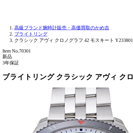
高級ブランド腕時計販売・高価買取のかめ吉
ブライトリング
クラシック アヴィ クロノグラフ 42 モスキート Y233801A
Item No.
70301
新品
3
年保証
ブライトリング クラシック アヴィ クロノグ