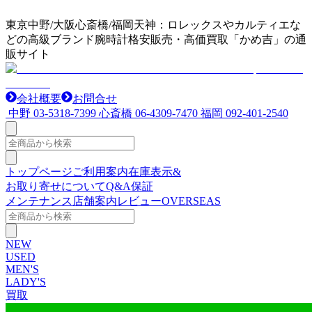
東京中野/大阪心斎橋/福岡天神：ロレックスやカルティエな
どの高級ブランド腕時計格安販売・高価買取「かめ吉」の通
販サイト
会社概要
お問合せ
中野
03-5318-7399
心斎橋
06-4309-7470
福岡
092-401-2540
トップページ
ご利用案内
在庫表示&
お取り寄せについて
Q&A
保証
メンテナンス
店舗案内
レビュー
OVERSEAS
NEW
USED
MEN'S
LADY'S
買取