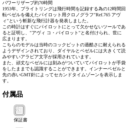
パワーリザーブ約70時間
1953年、ブライトリングは飛行時間を記録する為の12時間回
転ベゼルを備えたパイロット用クロノグラフ"Ref.765 アヴ
ィ"という斬新な飛行計器を発表しました。
この時計はすぐにパイロットにとって欠かせないツールであ
ると証明し、"アヴィ コ・パイロット"と名付けられ、世に
広まります。
こちらのモデルは当時のコックピットの過酷さに耐えられる
ようデザインされており、ダイヤルとベゼルには大きくて読
みやすいアラビア文字が採用されています。
また、頑丈なベゼルには刻みがついていてパイロットが手袋
をしたままでも認識することができます。インナーベゼルと
先の赤いGMT針によってセカンドタイムゾーンを表示しま
す。
付属品
保証書