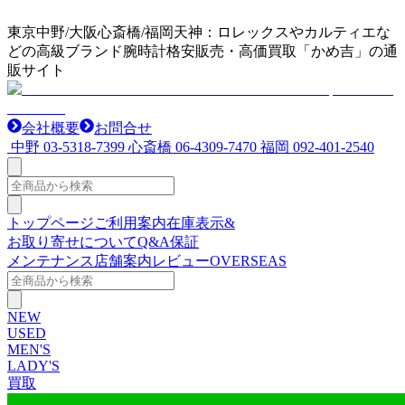
東京中野/大阪心斎橋/福岡天神：ロレックスやカルティエな
どの高級ブランド腕時計格安販売・高価買取「かめ吉」の通
販サイト
会社概要
お問合せ
中野
03-5318-7399
心斎橋
06-4309-7470
福岡
092-401-2540
トップページ
ご利用案内
在庫表示&
お取り寄せについて
Q&A
保証
メンテナンス
店舗案内
レビュー
OVERSEAS
NEW
USED
MEN'S
LADY'S
買取