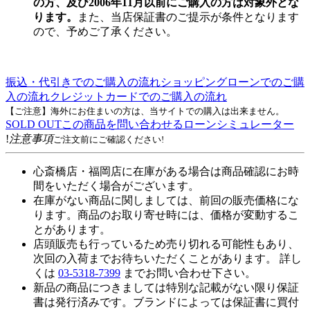
の方、及び2006年11月以前にご購入の方は対象外とな
ります。
また、当店保証書のご提示が条件となります
ので、予めご了承ください。
振込・代引きでのご購入の流れ
ショッピングローンでのご購
入の流れ
クレジットカードでのご購入の流れ
【ご注意】海外にお住まいの方は、当サイトでの購入は出来ません。
SOLD OUT
この商品を問い合わせる
ローンシミュレーター
!
注意事項
ご注文前にご確認ください!
心斎橋店・福岡店に在庫がある場合は商品確認にお時
間をいただく場合がございます。
在庫がない商品に関しましては、前回の販売価格にな
ります。商品のお取り寄せ時には、価格が変動するこ
とがあります。
店頭販売も行っているため売り切れる可能性もあり、
次回の入荷までお待ちいただくことがあります。 詳し
くは
03-5318-7399
までお問い合わせ下さい。
新品の商品につきましては特別な記載がない限り保証
書は発行済みです。ブランドによっては保証書に買付