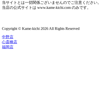
当サイトとは一切関係ございませんのでご注意ください。
当店の公式サイトは www.kame-kichi.com のみです。
Copyright © Kame-kichi 2026 All Rights Reserved
中野店
心斎橋店
福岡店
トップページ
ブランド一覧
ROLEX
ご利用案内
TUDOR
中古品のススメ
OMEGA
在庫表示&お取り寄せについて
CARTIER
Q&A
PATEK PHILIPPE
保証・メンテナンス
AUDEMARS PIGUET
A.LANGE&SOHNE
店舗案内
GLASHUTTE ORIGINAL
中野本店
VACHERON CONSTANTIN