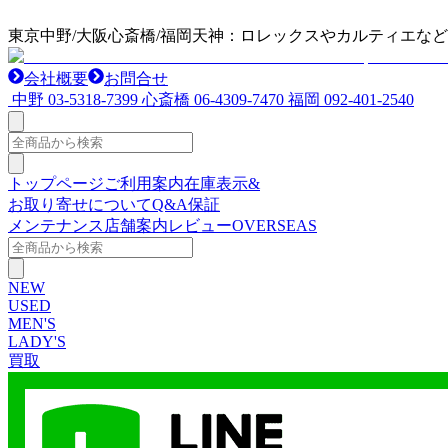
東京中野/大阪心斎橋/福岡天神：ロレックスやカルティエな
会社概要
お問合せ
中野
03-5318-7399
心斎橋
06-4309-7470
福岡
092-401-2540
トップページ
ご利用案内
在庫表示&
お取り寄せについて
Q&A
保証
メンテナンス
店舗案内
レビュー
OVERSEAS
NEW
USED
MEN'S
LADY'S
買取