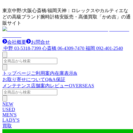
東京中野/大阪心斎橋/福岡天神：ロレックスやカルティエな
どの高級ブランド腕時計格安販売・高価買取「かめ吉」の通
販サイト
会社概要
お問合せ
中野
03-5318-7399
心斎橋
06-4309-7470
福岡
092-401-2540
トップページ
ご利用案内
在庫表示&
お取り寄せについて
Q&A
保証
メンテナンス
店舗案内
レビュー
OVERSEAS
NEW
USED
MEN'S
LADY'S
買取