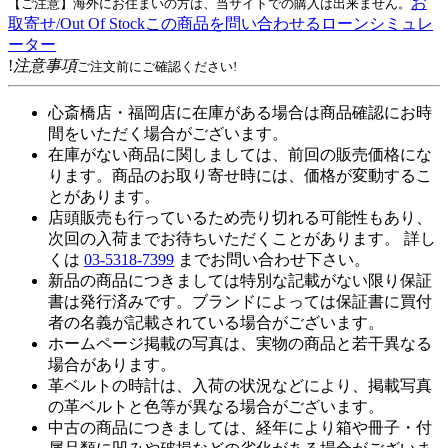
お
【ご注意】海外にお住まいの方は、当サイトでの購入は出来ません。
取寄せ/Out Of Stock
この商品を問い合わせる
ローンシミュレ
ーター
!
注意事項
ご注文前にご確認ください!
心斎橋店・福岡店に在庫がある場合は商品確認にお時
間をいただく場合がございます。
在庫がない商品に関しましては、前回の販売価格にな
ります。商品のお取り寄せ時には、価格が変動するこ
とがあります。
店頭販売も行っているため売り切れる可能性もあり、
次回の入荷までお待ちいただくことがあります。 詳し
くは
03-5318-7399
までお問い合わせ下さい。
新品の商品につきましては特別な記載がない限り保証
書は発行済みです。ブランドによっては保証書に買付
者の名義が記載されている場合がございます。
ホームページ掲載の写真は、実物の商品と若干異なる
場合があります。
革ベルトの時計は、入荷の状況などにより、掲載写真
の革ベルトと色等が異なる場合がございます。
中古の商品につきましては、経年により箱や冊子・付