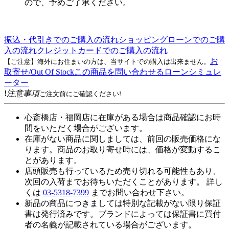
ので、予めご了承ください。
振込・代引きでのご購入の流れ
ショッピングローンでのご購
入の流れ
クレジットカードでのご購入の流れ
お
【ご注意】海外にお住まいの方は、当サイトでの購入は出来ません。
取寄せ/Out Of Stock
この商品を問い合わせる
ローンシミュレ
ーター
!
注意事項
ご注文前にご確認ください!
心斎橋店・福岡店に在庫がある場合は商品確認にお時
間をいただく場合がございます。
在庫がない商品に関しましては、前回の販売価格にな
ります。商品のお取り寄せ時には、価格が変動するこ
とがあります。
店頭販売も行っているため売り切れる可能性もあり、
次回の入荷までお待ちいただくことがあります。 詳し
くは
03-5318-7399
までお問い合わせ下さい。
新品の商品につきましては特別な記載がない限り保証
書は発行済みです。ブランドによっては保証書に買付
者の名義が記載されている場合がございます。