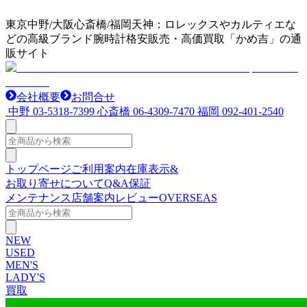
東京中野/大阪心斎橋/福岡天神：ロレックスやカルティエな
どの高級ブランド腕時計格安販売・高価買取「かめ吉」の通
販サイト
会社概要
お問合せ
中野
03-5318-7399
心斎橋
06-4309-7470
福岡
092-401-2540
トップページ
ご利用案内
在庫表示&
お取り寄せについて
Q&A
保証
メンテナンス
店舗案内
レビュー
OVERSEAS
NEW
USED
MEN'S
LADY'S
買取