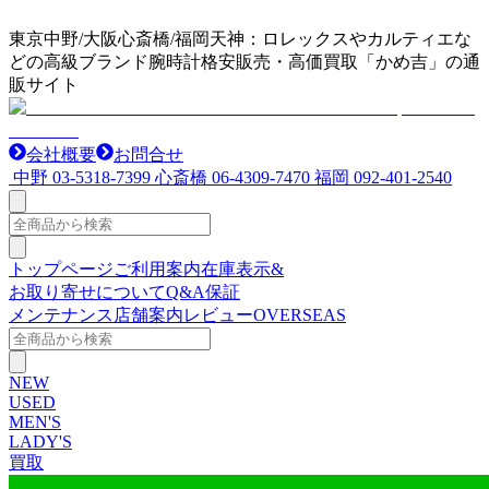
東京中野/大阪心斎橋/福岡天神：ロレックスやカルティエな
どの高級ブランド腕時計格安販売・高価買取「かめ吉」の通
販サイト
会社概要
お問合せ
中野
03-5318-7399
心斎橋
06-4309-7470
福岡
092-401-2540
トップページ
ご利用案内
在庫表示&
お取り寄せについて
Q&A
保証
メンテナンス
店舗案内
レビュー
OVERSEAS
NEW
USED
MEN'S
LADY'S
買取