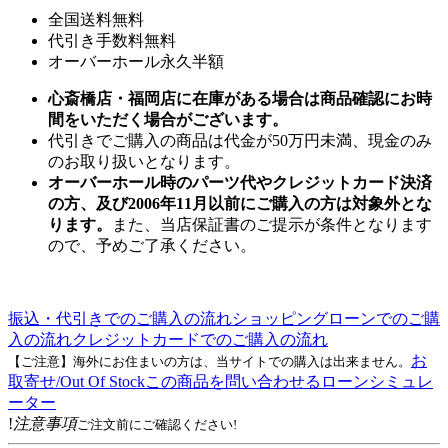
全国送料無料
代引き手数料無料
オーバーホール永久半額
心斎橋店・福岡店に在庫がある場合は商品確認にお時
間をいただく場合がございます。
代引きでご購入の商品は代金が50万円未満、現金のみ
のお取り扱いとなります。
オーバーホール時のパーツ代やクレジットカード決済
の方、及び2006年11月以前にご購入の方は対象外とな
ります。
また、当店保証書のご提示が条件となります
ので、予めご了承ください。
振込・代引きでのご購入の流れ
ショッピングローンでのご購
入の流れ
クレジットカードでのご購入の流れ
お
【ご注意】海外にお住まいの方は、当サイトでの購入は出来ません。
取寄せ/Out Of Stock
この商品を問い合わせる
ローンシミュレ
ーター
!
注意事項
ご注文前にご確認ください!