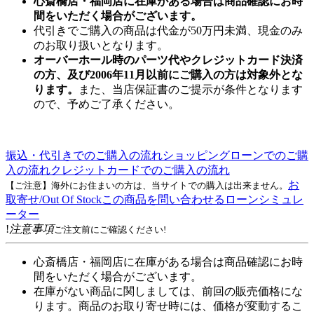
心斎橋店・福岡店に在庫がある場合は商品確認にお時
間をいただく場合がございます。
代引きでご購入の商品は代金が50万円未満、現金のみ
のお取り扱いとなります。
オーバーホール時のパーツ代やクレジットカード決済
の方、及び2006年11月以前にご購入の方は対象外とな
ります。
また、当店保証書のご提示が条件となります
ので、予めご了承ください。
振込・代引きでのご購入の流れ
ショッピングローンでのご購
入の流れ
クレジットカードでのご購入の流れ
お
【ご注意】海外にお住まいの方は、当サイトでの購入は出来ません。
取寄せ/Out Of Stock
この商品を問い合わせる
ローンシミュレ
ーター
!
注意事項
ご注文前にご確認ください!
心斎橋店・福岡店に在庫がある場合は商品確認にお時
間をいただく場合がございます。
在庫がない商品に関しましては、前回の販売価格にな
ります。商品のお取り寄せ時には、価格が変動するこ