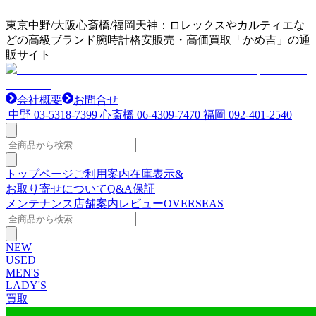
東京中野/大阪心斎橋/福岡天神：ロレックスやカルティエな
どの高級ブランド腕時計格安販売・高価買取「かめ吉」の通
販サイト
会社概要
お問合せ
中野
03-5318-7399
心斎橋
06-4309-7470
福岡
092-401-2540
トップページ
ご利用案内
在庫表示&
お取り寄せについて
Q&A
保証
メンテナンス
店舗案内
レビュー
OVERSEAS
NEW
USED
MEN'S
LADY'S
買取