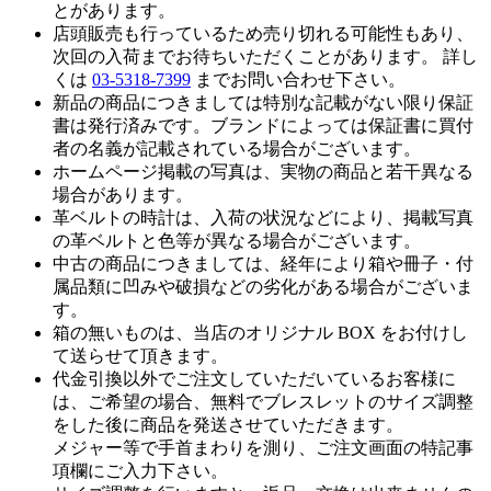
とがあります。
店頭販売も行っているため売り切れる可能性もあり、
次回の入荷までお待ちいただくことがあります。 詳し
くは
03-5318-7399
までお問い合わせ下さい。
新品の商品につきましては特別な記載がない限り保証
書は発行済みです。ブランドによっては保証書に買付
者の名義が記載されている場合がございます。
ホームページ掲載の写真は、実物の商品と若干異なる
場合があります。
革ベルトの時計は、入荷の状況などにより、掲載写真
の革ベルトと色等が異なる場合がございます。
中古の商品につきましては、経年により箱や冊子・付
属品類に凹みや破損などの劣化がある場合がございま
す。
箱の無いものは、当店のオリジナル BOX をお付けし
て送らせて頂きます。
代金引換以外でご注文していただいているお客様に
は、ご希望の場合、無料でブレスレットのサイズ調整
をした後に商品を発送させていただきます。
メジャー等で手首まわりを測り、ご注文画面の特記事
項欄にご入力下さい。