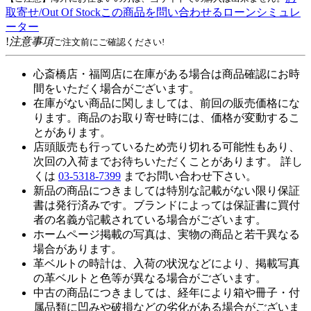
取寄せ/Out Of Stock
この商品を問い合わせる
ローンシミュレ
ーター
!
注意事項
ご注文前にご確認ください!
心斎橋店・福岡店に在庫がある場合は商品確認にお時
間をいただく場合がございます。
在庫がない商品に関しましては、前回の販売価格にな
ります。商品のお取り寄せ時には、価格が変動するこ
とがあります。
店頭販売も行っているため売り切れる可能性もあり、
次回の入荷までお待ちいただくことがあります。 詳し
くは
03-5318-7399
までお問い合わせ下さい。
新品の商品につきましては特別な記載がない限り保証
書は発行済みです。ブランドによっては保証書に買付
者の名義が記載されている場合がございます。
ホームページ掲載の写真は、実物の商品と若干異なる
場合があります。
革ベルトの時計は、入荷の状況などにより、掲載写真
の革ベルトと色等が異なる場合がございます。
中古の商品につきましては、経年により箱や冊子・付
属品類に凹みや破損などの劣化がある場合がございま