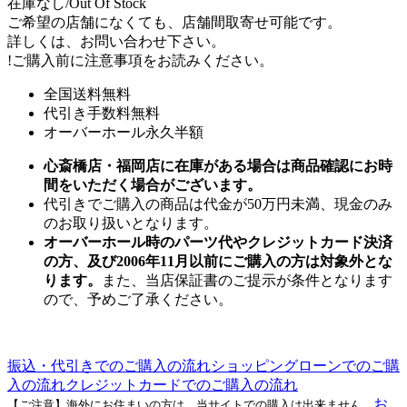
在庫なし/Out Of Stock
ご希望の店舗になくても、店舗間取寄せ可能です。
詳しくは、お問い合わせ下さい。
!
ご購入前に注意事項をお読みください。
全国送料無料
代引き手数料無料
オーバーホール永久半額
心斎橋店・福岡店に在庫がある場合は商品確認にお時
間をいただく場合がございます。
代引きでご購入の商品は代金が50万円未満、現金のみ
のお取り扱いとなります。
オーバーホール時のパーツ代やクレジットカード決済
の方、及び2006年11月以前にご購入の方は対象外とな
ります。
また、当店保証書のご提示が条件となります
ので、予めご了承ください。
振込・代引きでのご購入の流れ
ショッピングローンでのご購
入の流れ
クレジットカードでのご購入の流れ
お
【ご注意】海外にお住まいの方は、当サイトでの購入は出来ません。