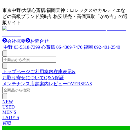
東京中野/大阪心斎橋/福岡天神：ロレックスやカルティエな
どの高級ブランド腕時計格安販売・高価買取「かめ吉」の通
販サイト
会社概要
お問合せ
中野
03-5318-7399
心斎橋
06-4309-7470
福岡
092-401-2540
トップページ
ご利用案内
在庫表示&
お取り寄せについて
Q&A
保証
メンテナンス
店舗案内
レビュー
OVERSEAS
NEW
USED
MEN'S
LADY'S
買取