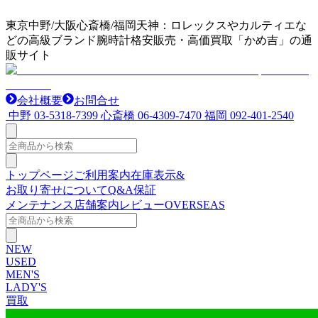
東京中野/大阪心斎橋/福岡天神：ロレックスやカルティエな
どの高級ブランド腕時計格安販売・高価買取「かめ吉」の通
販サイト
会社概要
お問合せ
中野
03-5318-7399
心斎橋
06-4309-7470
福岡
092-401-2540
トップページ
ご利用案内
在庫表示&
お取り寄せについて
Q&A
保証
メンテナンス
店舗案内
レビュー
OVERSEAS
NEW
USED
MEN'S
LADY'S
買取