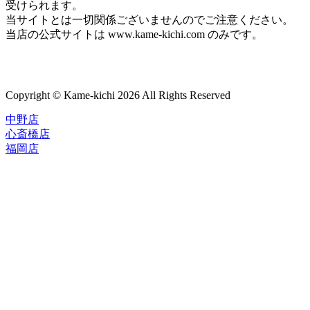
受けられます。
当サイトとは一切関係ございませんのでご注意ください。
当店の公式サイトは www.kame-kichi.com のみです。
Copyright © Kame-kichi 2026 All Rights Reserved
中野店
心斎橋店
福岡店
トップページ
ブランド一覧
ROLEX
ご利用案内
TUDOR
中古品のススメ
OMEGA
在庫表示&お取り寄せについて
CARTIER
Q&A
PATEK PHILIPPE
保証・メンテナンス
AUDEMARS PIGUET
A.LANGE&SOHNE
店舗案内
GLASHUTTE ORIGINAL
中野本店