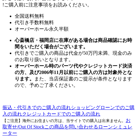
!
ご購入前に注意事項をお読みください。
全国送料無料
代引き手数料無料
オーバーホール永久半額
心斎橋店・福岡店に在庫がある場合は商品確認にお時
間をいただく場合がございます。
代引きでご購入の商品は代金が50万円未満、現金のみ
のお取り扱いとなります。
オーバーホール時のパーツ代やクレジットカード決済
の方、及び2006年11月以前にご購入の方は対象外とな
ります。
また、当店保証書のご提示が条件となります
ので、予めご了承ください。
振込・代引きでのご購入の流れ
ショッピングローンでのご購
入の流れ
クレジットカードでのご購入の流れ
お
【ご注意】海外にお住まいの方は、当サイトでの購入は出来ません。
取寄せ/Out Of Stock
この商品を問い合わせる
ローンシミュレ
ーター