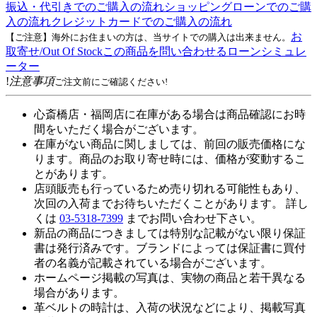
振込・代引きでのご購入の流れ
ショッピングローンでのご購
入の流れ
クレジットカードでのご購入の流れ
お
【ご注意】海外にお住まいの方は、当サイトでの購入は出来ません。
取寄せ/Out Of Stock
この商品を問い合わせる
ローンシミュレ
ーター
!
注意事項
ご注文前にご確認ください!
心斎橋店・福岡店に在庫がある場合は商品確認にお時
間をいただく場合がございます。
在庫がない商品に関しましては、前回の販売価格にな
ります。商品のお取り寄せ時には、価格が変動するこ
とがあります。
店頭販売も行っているため売り切れる可能性もあり、
次回の入荷までお待ちいただくことがあります。 詳し
くは
03-5318-7399
までお問い合わせ下さい。
新品の商品につきましては特別な記載がない限り保証
書は発行済みです。ブランドによっては保証書に買付
者の名義が記載されている場合がございます。
ホームページ掲載の写真は、実物の商品と若干異なる
場合があります。
革ベルトの時計は、入荷の状況などにより、掲載写真