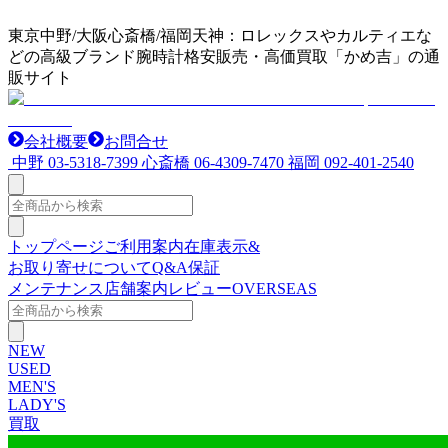
東京中野/大阪心斎橋/福岡天神：ロレックスやカルティエな
どの高級ブランド腕時計格安販売・高価買取「かめ吉」の通
販サイト
会社概要
お問合せ
中野
03-5318-7399
心斎橋
06-4309-7470
福岡
092-401-2540
トップページ
ご利用案内
在庫表示&
お取り寄せについて
Q&A
保証
メンテナンス
店舗案内
レビュー
OVERSEAS
NEW
USED
MEN'S
LADY'S
買取