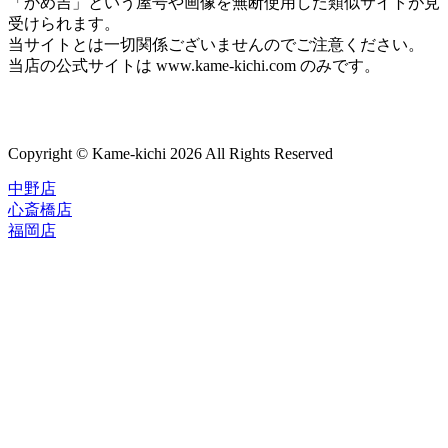
「かめ吉」という屋号や画像を無断使用した類似サイトが見
受けられます。
当サイトとは一切関係ございませんのでご注意ください。
当店の公式サイトは www.kame-kichi.com のみです。
Copyright © Kame-kichi 2026 All Rights Reserved
中野店
心斎橋店
福岡店
トップページ
ブランド一覧
ROLEX
ご利用案内
TUDOR
中古品のススメ
OMEGA
在庫表示&お取り寄せについて
CARTIER
Q&A
PATEK PHILIPPE
保証・メンテナンス
AUDEMARS PIGUET
A.LANGE&SOHNE
店舗案内