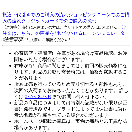
振込・代引きでのご購入の流れ
ショッピングローンでのご購
入の流れ
クレジットカードでのご購入の流れ
ご
【ご注意】海外にお住まいの方は、当サイトでの購入は出来ません。
注文はこちら
この商品を問い合わせる
ローンシミュレーター
!
注意事項
ご注文前にご確認ください!
心斎橋店・福岡店に在庫がある場合は商品確認にお時
間をいただく場合がございます。
在庫がない商品に関しましては、前回の販売価格にな
ります。商品のお取り寄せ時には、価格が変動するこ
とがあります。
店頭販売も行っているため売り切れる可能性もあり、
次回の入荷までお待ちいただくことがあります。 詳し
くは
03-5318-7399
までお問い合わせ下さい。
新品の商品につきましては特別な記載がない限り保証
書は発行済みです。ブランドによっては保証書に買付
者の名義が記載されている場合がございます。
ホームページ掲載の写真は、実物の商品と若干異なる
場合があります。