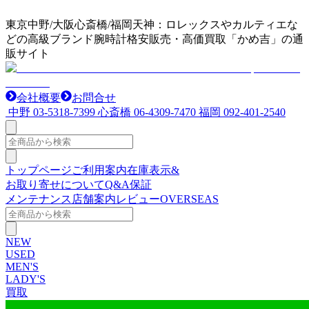
東京中野/大阪心斎橋/福岡天神：ロレックスやカルティエな
どの高級ブランド腕時計格安販売・高価買取「かめ吉」の通
販サイト
会社概要
お問合せ
中野
03-5318-7399
心斎橋
06-4309-7470
福岡
092-401-2540
トップページ
ご利用案内
在庫表示&
お取り寄せについて
Q&A
保証
メンテナンス
店舗案内
レビュー
OVERSEAS
NEW
USED
MEN'S
LADY'S
買取