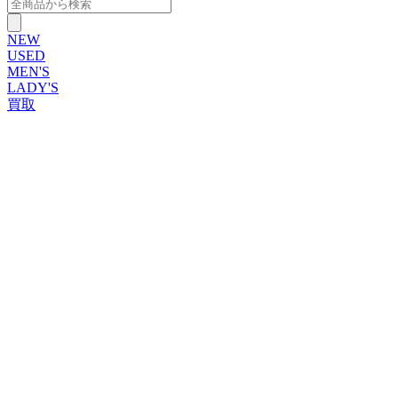
NEW
USED
MEN'S
LADY'S
買取
ROLEX
ブランドから探す
ブランドから探す
TUDOR
OMEGA
CARTIER
PATEK PHILIPPE
AUDEMARS PIGUET
A.LANGE&SOHNE
GLASHUTTE ORIGINAL
VACHERON CONSTANTIN
BREGUET
JAEGER-LECOULTRE
SEIKO
TAG Heuer
IWC
BREITLING
PANERAI
FRANCK MULLER