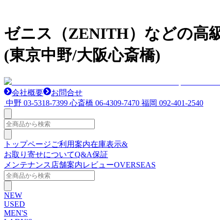
ゼニス（ZENITH）などの
(東京中野/大阪心斎橋)
会社概要
お問合せ
中野
03-5318-7399
心斎橋
06-4309-7470
福岡
092-401-2540
トップページ
ご利用案内
在庫表示&
お取り寄せについて
Q&A
保証
メンテナンス
店舗案内
レビュー
OVERSEAS
NEW
USED
MEN'S