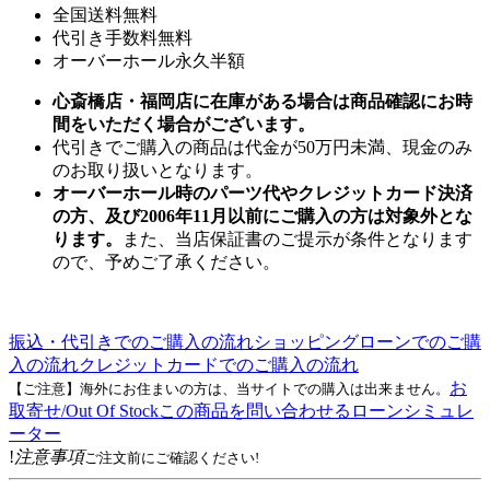
全国送料無料
代引き手数料無料
オーバーホール永久半額
心斎橋店・福岡店に在庫がある場合は商品確認にお時
間をいただく場合がございます。
代引きでご購入の商品は代金が50万円未満、現金のみ
のお取り扱いとなります。
オーバーホール時のパーツ代やクレジットカード決済
の方、及び2006年11月以前にご購入の方は対象外とな
ります。
また、当店保証書のご提示が条件となります
ので、予めご了承ください。
振込・代引きでのご購入の流れ
ショッピングローンでのご購
入の流れ
クレジットカードでのご購入の流れ
お
【ご注意】海外にお住まいの方は、当サイトでの購入は出来ません。
取寄せ/Out Of Stock
この商品を問い合わせる
ローンシミュレ
ーター
!
注意事項
ご注文前にご確認ください!