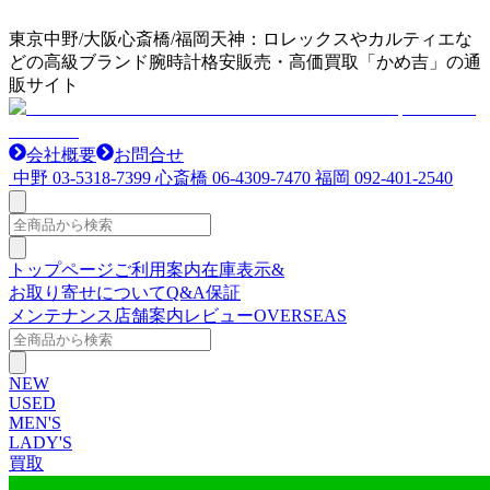
東京中野/大阪心斎橋/福岡天神：ロレックスやカルティエな
どの高級ブランド腕時計格安販売・高価買取「かめ吉」の通
販サイト
会社概要
お問合せ
中野
03-5318-7399
心斎橋
06-4309-7470
福岡
092-401-2540
トップページ
ご利用案内
在庫表示&
お取り寄せについて
Q&A
保証
メンテナンス
店舗案内
レビュー
OVERSEAS
NEW
USED
MEN'S
LADY'S
買取