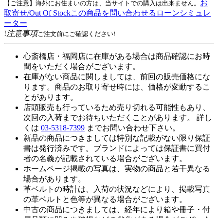
お
【ご注意】海外にお住まいの方は、当サイトでの購入は出来ません。
取寄せ/Out Of Stock
この商品を問い合わせる
ローンシミュレ
ーター
!
注意事項
ご注文前にご確認ください!
心斎橋店・福岡店に在庫がある場合は商品確認にお時
間をいただく場合がございます。
在庫がない商品に関しましては、前回の販売価格にな
ります。商品のお取り寄せ時には、価格が変動するこ
とがあります。
店頭販売も行っているため売り切れる可能性もあり、
次回の入荷までお待ちいただくことがあります。 詳し
くは
03-5318-7399
までお問い合わせ下さい。
新品の商品につきましては特別な記載がない限り保証
書は発行済みです。ブランドによっては保証書に買付
者の名義が記載されている場合がございます。
ホームページ掲載の写真は、実物の商品と若干異なる
場合があります。
革ベルトの時計は、入荷の状況などにより、掲載写真
の革ベルトと色等が異なる場合がございます。
中古の商品につきましては、経年により箱や冊子・付