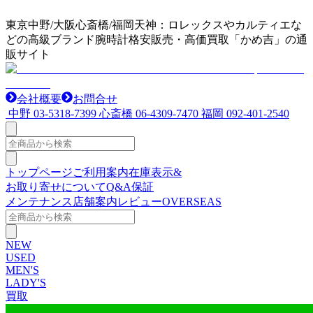
東京中野/大阪心斎橋/福岡天神：ロレックスやカルティエな
どの高級ブランド腕時計格安販売・高価買取「かめ吉」の通
販サイト
会社概要
お問合せ
中野
03-5318-7399
心斎橋
06-4309-7470
福岡
092-401-2540
トップページ
ご利用案内
在庫表示&
お取り寄せについて
Q&A
保証
メンテナンス
店舗案内
レビュー
OVERSEAS
NEW
USED
MEN'S
LADY'S
買取