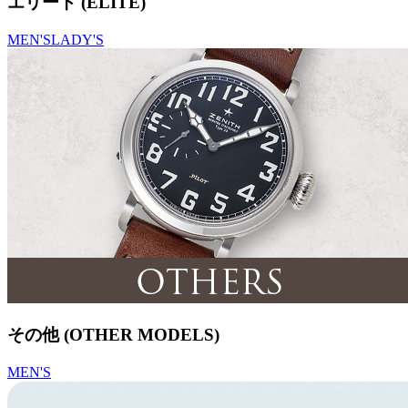
エリート (ELITE)
MEN'S
LADY'S
その他 (OTHER MODELS)
MEN'S