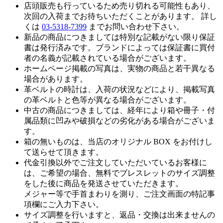
店頭販売も行っているため売り切れる可能性もあり、
次回の入荷までお待ちいただくことがあります。 詳し
くは
03-5318-7399
までお問い合わせ下さい。
新品の商品につきましては特別な記載がない限り保証
書は発行済みです。ブランドによっては保証書に買付
者の名義が記載されている場合がございます。
ホームページ掲載の写真は、実物の商品と若干異なる
場合があります。
革ベルトの時計は、入荷の状況などにより、掲載写真
の革ベルトと色等が異なる場合がございます。
中古の商品につきましては、経年により箱や冊子・付
属品類に凹みや破損などの劣化がある場合がございま
す。
箱の無いものは、当店のオリジナル BOX をお付けし
て送らせて頂きます。
代金引換以外でご注文していただいているお客様に
は、ご希望の場合、無料でブレスレットのサイズ調整
をした後に商品を発送させていただきます。
メジャー等で手首まわりを測り、ご注文画面の特記事
項欄にご入力下さい。
サイズ調整を行いますと、返品・交換は出来ませんの