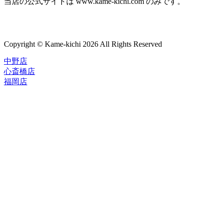
当店の公式サイトは www.kame-kichi.com のみです。
Copyright © Kame-kichi 2026 All Rights Reserved
中野店
心斎橋店
福岡店
トップページ
ブランド一覧
ROLEX
ご利用案内
TUDOR
中古品のススメ
OMEGA
在庫表示&お取り寄せについて
CARTIER
Q&A
PATEK PHILIPPE
保証・メンテナンス
AUDEMARS PIGUET
A.LANGE&SOHNE
店舗案内
GLASHUTTE ORIGINAL
中野本店
VACHERON CONSTANTIN
心斎橋店
BREGUET
福岡店