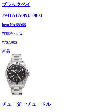
ブラックベイ
7941A1A0NU-0003
Item No.
68966
在庫有/大阪
¥702,980
新品
チューダー/チュードル