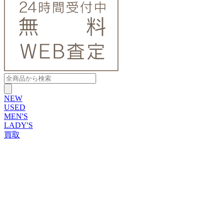
NEW
USED
MEN'S
LADY'S
買取
ROLEX
ブランドから探す
ブランドから探す
TUDOR
OMEGA
CARTIER
PATEK PHILIPPE
AUDEMARS PIGUET
A.LANGE&SOHNE
GLASHUTTE ORIGINAL