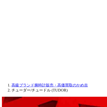
CORUM
CHRONOSWISS
BALL WATCH
Sinn
ROGER DUBUIS
Montblanc
FREDERIQUE CONSTANT
MAURICE LACROIX
ULYSSE NARDIN
JAQUET DROZ
GRAHAM
PARMIGIANI FLEURIER
OTHER BRANDS
JEWELRY
高級ブランド腕時計販売・高価買取のかめ吉
チューダー/チュードル (TUDOR)