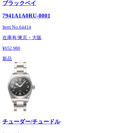
ブラックベイ
7941A1A0RU-0001
Item No.
64414
在庫有/東京・大阪
¥652,980
新品
チューダー/チュードル