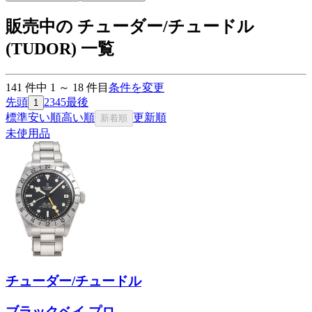
販売中の チューダー/チュードル
(TUDOR) 一覧
141
件中
1
～
18
件目
条件を変更
先頭
2
3
4
5
最後
1
標準
安い順
高い順
更新順
新着順
未使用品
チューダー/チュードル
ブラックベイ プロ