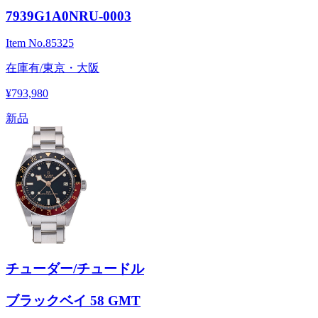
7939G1A0NRU-0003
Item No.
85325
在庫有/東京・大阪
¥793,980
新品
チューダー/チュードル
ブラックベイ 58 GMT