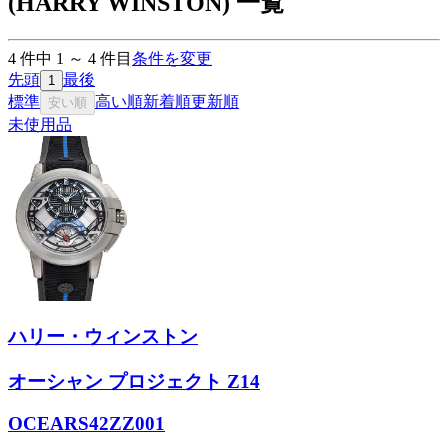
(HARRY WINSTON) 一覧
4
件中
1
～
4
件目
条件を変更
先頭
最後
1
標準
高い順
新着順
更新順
安い順
未使用品
ハリー・ウィンストン
オーシャン プロジェクト Z14
OCEARS42ZZ001