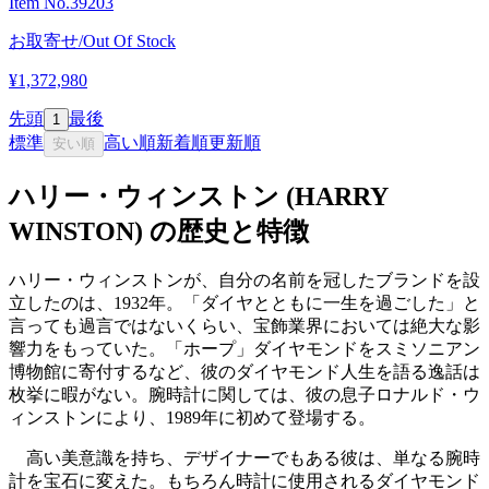
Item No.
39203
お取寄せ/Out Of Stock
¥1,372,980
先頭
最後
1
標準
高い順
新着順
更新順
安い順
ハリー・ウィンストン (HARRY
WINSTON) の歴史と特徴
ハリー・ウィンストンが、自分の名前を冠したブランドを設
立したのは、1932年。「ダイヤとともに一生を過ごした」と
言っても過言ではないくらい、宝飾業界においては絶大な影
響力をもっていた。「ホープ」ダイヤモンドをスミソニアン
博物館に寄付するなど、彼のダイヤモンド人生を語る逸話は
枚挙に暇がない。腕時計に関しては、彼の息子ロナルド・ウ
ィンストンにより、1989年に初めて登場する。
高い美意識を持ち、デザイナーでもある彼は、単なる腕時
計を宝石に変えた。もちろん時計に使用されるダイヤモンド