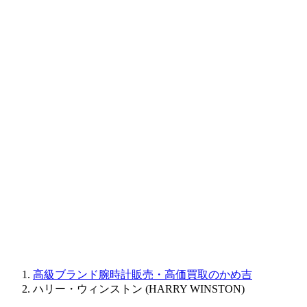
BAUME&MERCIER
RALPH LAUREN
CORUM
CHRONOSWISS
BALL WATCH
Sinn
ROGER DUBUIS
Montblanc
FREDERIQUE CONSTANT
MAURICE LACROIX
ULYSSE NARDIN
JAQUET DROZ
GRAHAM
PARMIGIANI FLEURIER
OTHER BRANDS
JEWELRY
高級ブランド腕時計販売・高価買取のかめ吉
ハリー・ウィンストン (HARRY WINSTON)