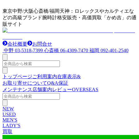
東京中野/大阪心斎橋/福岡天神：ロレックスやカルティエな
どの高級ブランド腕時計格安販売・高価買取「かめ吉」の通
販サイト
会社概要
お問合せ
中野
03-5318-7399
心斎橋
06-4309-7470
福岡
092-401-2540
トップページ
ご利用案内
在庫表示&
お取り寄せについて
Q&A
保証
メンテナンス
店舗案内
レビュー
OVERSEAS
NEW
USED
MEN'S
LADY'S
買取