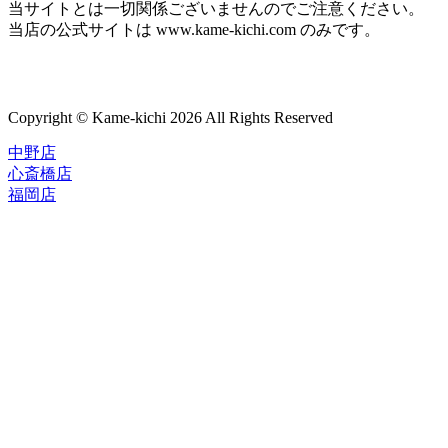
当サイトとは一切関係ございませんのでご注意ください。
当店の公式サイトは www.kame-kichi.com のみです。
Copyright © Kame-kichi 2026 All Rights Reserved
中野店
心斎橋店
福岡店
トップページ
ブランド一覧
ROLEX
ご利用案内
TUDOR
中古品のススメ
OMEGA
在庫表示&お取り寄せについて
CARTIER
Q&A
PATEK PHILIPPE
保証・メンテナンス
AUDEMARS PIGUET
A.LANGE&SOHNE
店舗案内
GLASHUTTE ORIGINAL
中野本店
VACHERON CONSTANTIN