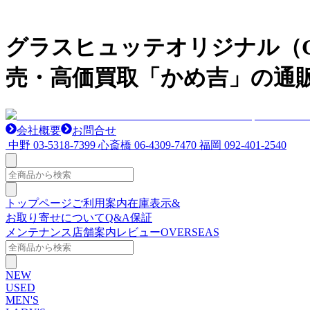
グラスヒュッテオリジナル（GL
売・高価買取「かめ吉」の通販
会社概要
お問合せ
中野
03-5318-7399
心斎橋
06-4309-7470
福岡
092-401-2540
トップページ
ご利用案内
在庫表示&
お取り寄せについて
Q&A
保証
メンテナンス
店舗案内
レビュー
OVERSEAS
NEW
USED
MEN'S