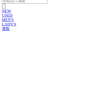
NEW
USED
MEN'S
LADY'S
買取
ROLEX
ブランドから探す
ブランドから探す
TUDOR
OMEGA
CARTIER
PATEK PHILIPPE
AUDEMARS PIGUET
A.LANGE&SOHNE
GLASHUTTE ORIGINAL
VACHERON CONSTANTIN
BREGUET
JAEGER-LECOULTRE
SEIKO
TAG Heuer
IWC
BREITLING
PANERAI
FRANCK MULLER