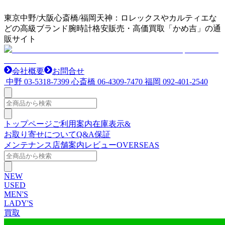
東京中野/大阪心斎橋/福岡天神：ロレックスやカルティエな
どの高級ブランド腕時計格安販売・高価買取「かめ吉」の通
販サイト
会社概要
お問合せ
中野
03-5318-7399
心斎橋
06-4309-7470
福岡
092-401-2540
トップページ
ご利用案内
在庫表示&
お取り寄せについて
Q&A
保証
メンテナンス
店舗案内
レビュー
OVERSEAS
NEW
USED
MEN'S
LADY'S
買取