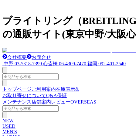
ブライトリング（BREITL
の通販サイト(東京中野/大阪心
会社概要
お問合せ
中野
03-5318-7399
心斎橋
06-4309-7470
福岡
092-401-2540
トップページ
ご利用案内
在庫表示&
お取り寄せについて
Q&A
保証
メンテナンス
店舗案内
レビュー
OVERSEAS
NEW
USED
MEN'S