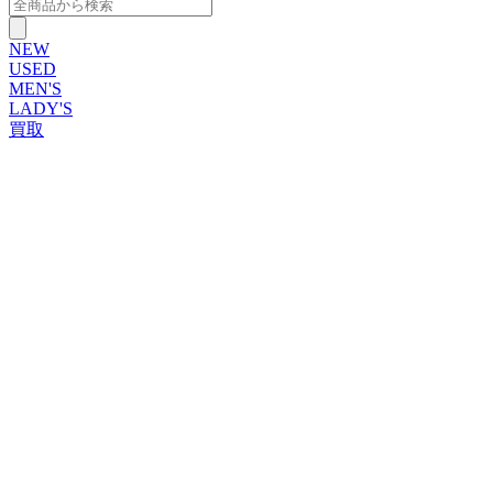
NEW
USED
MEN'S
LADY'S
買取
ROLEX
ブランドから探す
ブランドから探す
TUDOR
OMEGA
CARTIER
PATEK PHILIPPE
AUDEMARS PIGUET
A.LANGE&SOHNE
GLASHUTTE ORIGINAL
VACHERON CONSTANTIN
BREGUET
JAEGER-LECOULTRE
SEIKO
TAG Heuer
IWC
BREITLING
PANERAI
FRANCK MULLER