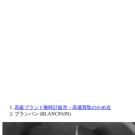
CORUM
CHRONOSWISS
BALL WATCH
Sinn
ROGER DUBUIS
Montblanc
FREDERIQUE CONSTANT
MAURICE LACROIX
ULYSSE NARDIN
JAQUET DROZ
GRAHAM
PARMIGIANI FLEURIER
OTHER BRANDS
JEWELRY
高級ブランド腕時計販売・高価買取のかめ吉
ブランパン (BLANCPAIN)