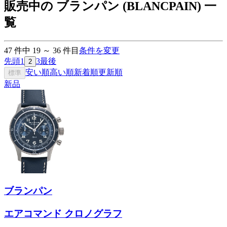
販売中の ブランパン (BLANCPAIN) 一
覧
47
件中
19
～
36
件目
条件を変更
先頭
1
3
最後
2
安い順
高い順
新着順
更新順
標準
新品
ブランパン
エアコマンド クロノグラフ