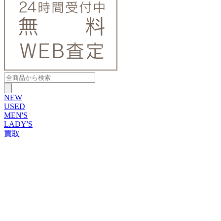
NEW
USED
MEN'S
LADY'S
買取
ROLEX
ブランドから探す
ブランドから探す
TUDOR
OMEGA
CARTIER
PATEK PHILIPPE
AUDEMARS PIGUET
A.LANGE&SOHNE
GLASHUTTE ORIGINAL