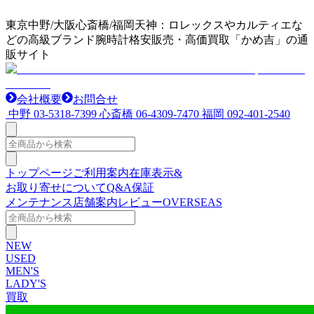
東京中野/大阪心斎橋/福岡天神：ロレックスやカルティエな
どの高級ブランド腕時計格安販売・高価買取「かめ吉」の通
販サイト
会社概要
お問合せ
中野
03-5318-7399
心斎橋
06-4309-7470
福岡
092-401-2540
トップページ
ご利用案内
在庫表示&
お取り寄せについて
Q&A
保証
メンテナンス
店舗案内
レビュー
OVERSEAS
NEW
USED
MEN'S
LADY'S
買取