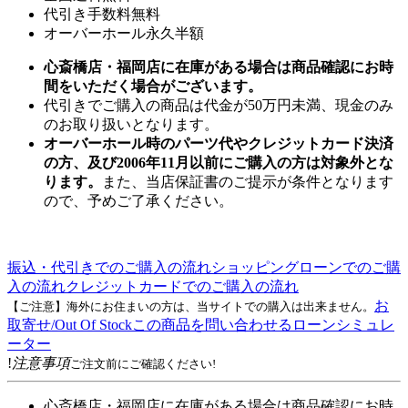
代引き手数料無料
オーバーホール永久半額
心斎橋店・福岡店に在庫がある場合は商品確認にお時
間をいただく場合がございます。
代引きでご購入の商品は代金が50万円未満、現金のみ
のお取り扱いとなります。
オーバーホール時のパーツ代やクレジットカード決済
の方、及び2006年11月以前にご購入の方は対象外とな
ります。
また、当店保証書のご提示が条件となります
ので、予めご了承ください。
振込・代引きでのご購入の流れ
ショッピングローンでのご購
入の流れ
クレジットカードでのご購入の流れ
お
【ご注意】海外にお住まいの方は、当サイトでの購入は出来ません。
取寄せ/Out Of Stock
この商品を問い合わせる
ローンシミュレ
ーター
!
注意事項
ご注文前にご確認ください!
心斎橋店・福岡店に在庫がある場合は商品確認にお時