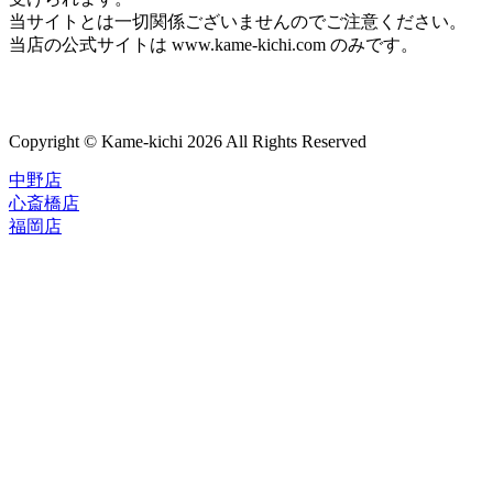
当サイトとは一切関係ございませんのでご注意ください。
当店の公式サイトは www.kame-kichi.com のみです。
Copyright © Kame-kichi 2026 All Rights Reserved
中野店
心斎橋店
福岡店
トップページ
ブランド一覧
ROLEX
ご利用案内
TUDOR
中古品のススメ
OMEGA
在庫表示&お取り寄せについて
CARTIER
Q&A
PATEK PHILIPPE
保証・メンテナンス
AUDEMARS PIGUET
A.LANGE&SOHNE
店舗案内
GLASHUTTE ORIGINAL
中野本店