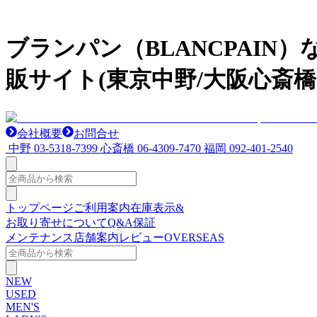
ブランパン（BLANCPAI
販サイト(東京中野/大阪心斎橋
会社概要
お問合せ
中野
03-5318-7399
心斎橋
06-4309-7470
福岡
092-401-2540
トップページ
ご利用案内
在庫表示&
お取り寄せについて
Q&A
保証
メンテナンス
店舗案内
レビュー
OVERSEAS
NEW
USED
MEN'S