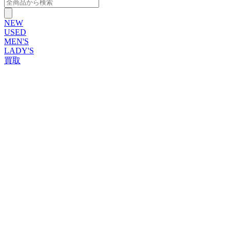
NEW
USED
MEN'S
LADY'S
買取
ROLEX
ブランドから探す
ブランドから探す
TUDOR
OMEGA
CARTIER
PATEK PHILIPPE
AUDEMARS PIGUET
A.LANGE&SOHNE
GLASHUTTE ORIGINAL
VACHERON CONSTANTIN
BREGUET
JAEGER-LECOULTRE
SEIKO
TAG Heuer
IWC
BREITLING
PANERAI
FRANCK MULLER