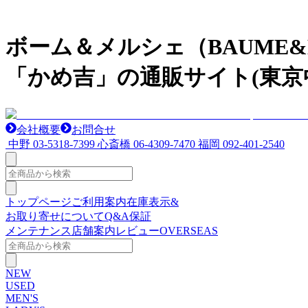
ボーム＆メルシェ（BAUME
「かめ吉」の通販サイト(東京
会社概要
お問合せ
中野
03-5318-7399
心斎橋
06-4309-7470
福岡
092-401-2540
トップページ
ご利用案内
在庫表示&
お取り寄せについて
Q&A
保証
メンテナンス
店舗案内
レビュー
OVERSEAS
NEW
USED
MEN'S