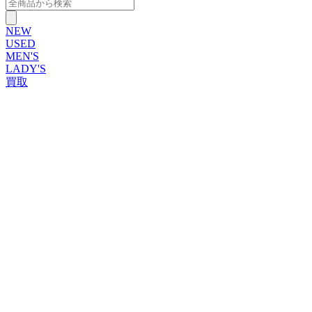
NEW
USED
MEN'S
LADY'S
買取
ROLEX
ブランドから探す
ブランドから探す
TUDOR
OMEGA
CARTIER
PATEK PHILIPPE
AUDEMARS PIGUET
A.LANGE&SOHNE
GLASHUTTE ORIGINAL
VACHERON CONSTANTIN
BREGUET
JAEGER-LECOULTRE
SEIKO
TAG Heuer
IWC
BREITLING
PANERAI
FRANCK MULLER