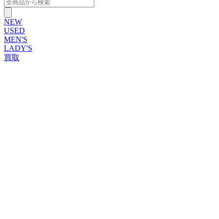
NEW
USED
MEN'S
LADY'S
買取
ROLEX
ブランドから探す
ブランドから探す
TUDOR
OMEGA
CARTIER
PATEK PHILIPPE
AUDEMARS PIGUET
A.LANGE&SOHNE
GLASHUTTE ORIGINAL
VACHERON CONSTANTIN
BREGUET
JAEGER-LECOULTRE
SEIKO
TAG Heuer
IWC
BREITLING
PANERAI
FRANCK MULLER