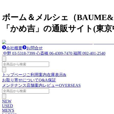
ボーム＆メルシェ（BAUME
「かめ吉」の通販サイト(東京
会社概要
お問合せ
中野
03-5318-7399
心斎橋
06-4309-7470
福岡
092-401-2540
トップページ
ご利用案内
在庫表示&
お取り寄せについて
Q&A
保証
メンテナンス
店舗案内
レビュー
OVERSEAS
NEW
USED
MEN'S