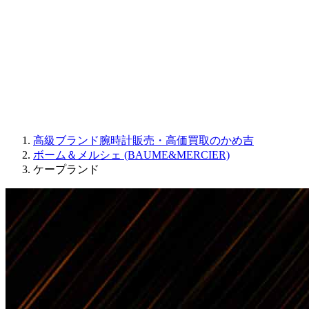
JAQUET DROZ
GRAHAM
PARMIGIANI FLEURIER
OTHER BRANDS
JEWELRY
高級ブランド腕時計販売・高価買取のかめ吉
ボーム＆メルシェ (BAUME&MERCIER)
ケープランド