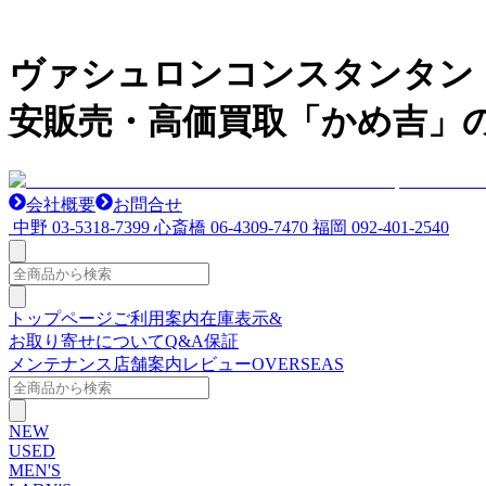
ヴァシュロンコンスタンタン（V
安販売・高価買取「かめ吉」の
会社概要
お問合せ
中野
03-5318-7399
心斎橋
06-4309-7470
福岡
092-401-2540
トップページ
ご利用案内
在庫表示&
お取り寄せについて
Q&A
保証
メンテナンス
店舗案内
レビュー
OVERSEAS
NEW
USED
MEN'S