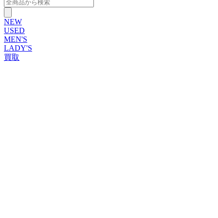
NEW
USED
MEN'S
LADY'S
買取
ROLEX
ブランドから探す
ブランドから探す
TUDOR
OMEGA
CARTIER
PATEK PHILIPPE
AUDEMARS PIGUET
A.LANGE&SOHNE
GLASHUTTE ORIGINAL
VACHERON CONSTANTIN
BREGUET
JAEGER-LECOULTRE
SEIKO
TAG Heuer
IWC
BREITLING
PANERAI
FRANCK MULLER