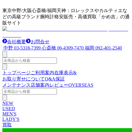
東京中野/大阪心斎橋/福岡天神：ロレックスやカルティエな
どの高級ブランド腕時計格安販売・高価買取「かめ吉」の通
販サイト
会社概要
お問合せ
中野
03-5318-7399
心斎橋
06-4309-7470
福岡
092-401-2540
トップページ
ご利用案内
在庫表示&
お取り寄せについて
Q&A
保証
メンテナンス
店舗案内
レビュー
OVERSEAS
NEW
USED
MEN'S
LADY'S
買取