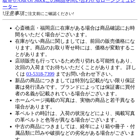
取寄せ/Out Of Stock
この商品を問い合わせる
ローンシミュレ
ーター
!
注意事項
ご注文前にご確認ください!
心斎橋店・福岡店に在庫がある場合は商品確認にお時
間をいただく場合がございます。
在庫がない商品に関しましては、前回の販売価格にな
ります。商品のお取り寄せ時には、価格が変動するこ
とがあります。
店頭販売も行っているため売り切れる可能性もあり、
次回の入荷までお待ちいただくことがあります。 詳し
くは
03-5318-7399
までお問い合わせ下さい。
新品の商品につきましては特別な記載がない限り保証
書は発行済みです。ブランドによっては保証書に買付
者の名義が記載されている場合がございます。
ホームページ掲載の写真は、実物の商品と若干異なる
場合があります。
革ベルトの時計は、入荷の状況などにより、掲載写真
の革ベルトと色等が異なる場合がございます。
中古の商品につきましては、経年により箱や冊子・付
属品類に凹みや破損などの劣化がある場合がございま
す。