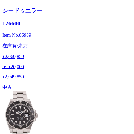
シードゥエラー
126600
Item No.
86989
在庫有/東京
¥2,069,850
▼
¥20,000
¥2,049,850
中古