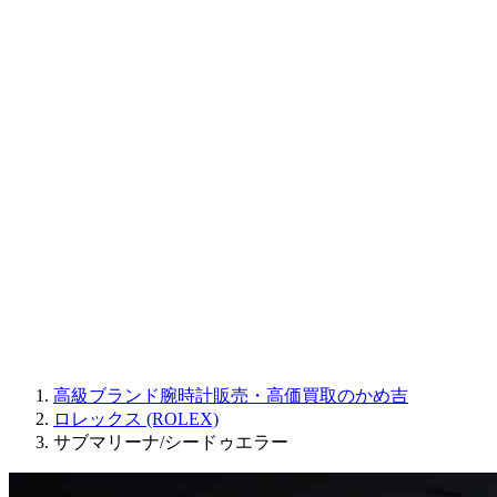
CORUM
CHRONOSWISS
BALL WATCH
Sinn
ROGER DUBUIS
Montblanc
FREDERIQUE CONSTANT
MAURICE LACROIX
ULYSSE NARDIN
JAQUET DROZ
GRAHAM
PARMIGIANI FLEURIER
OTHER BRANDS
JEWELRY
高級ブランド腕時計販売・高価買取のかめ吉
ロレックス (ROLEX)
サブマリーナ/シードゥエラー