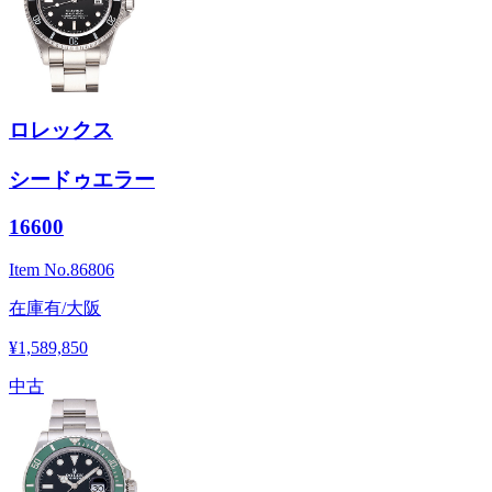
ロレックス
シードゥエラー
16600
Item No.
86806
在庫有/大阪
¥1,589,850
中古