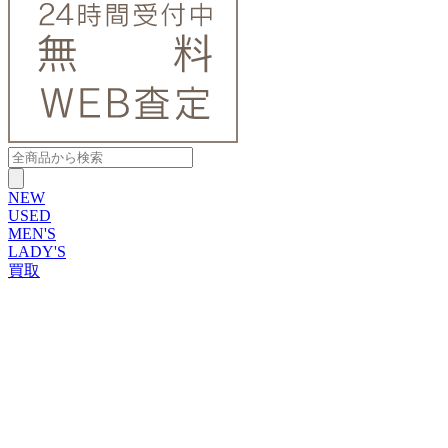
NEW
USED
MEN'S
LADY'S
買取
ROLEX
ブランドから探す
ブランドから探す
TUDOR
OMEGA
CARTIER
PATEK PHILIPPE
AUDEMARS PIGUET
A.LANGE&SOHNE
GLASHUTTE ORIGINAL