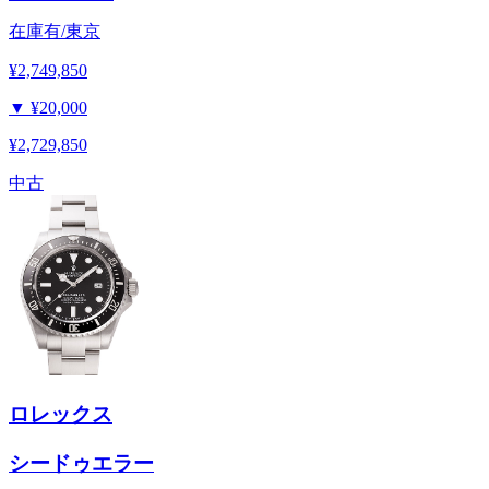
在庫有/東京
¥2,749,850
▼
¥20,000
¥2,729,850
中古
ロレックス
シードゥエラー