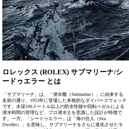
ロレックス (ROLEX) サブマリーナ/シ
ードゥエラー とは
「サブマリーナ」は、「潜水艦（Submarine）」に由来する
名前の通り、1953年に登場した本格的なダイバーズウォッチ
です。水深100メートル以上の防水性能や回転ベゼルによる
潜水時間の管理など、プロ潜水士を意識した設計が特徴で
す。一方、「シードゥエラー」は「海の住人（Sea
Dweller）」を意味し、サブマリーナをさらに進化させたモ