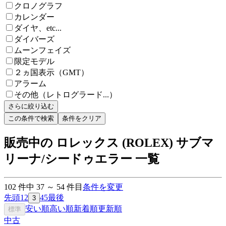
クロノグラフ
カレンダー
ダイヤ、etc...
ダイバーズ
ムーンフェイズ
限定モデル
２ヵ国表示（GMT）
アラーム
その他（レトログラード...）
さらに絞り込む
この条件で検索
条件をクリア
販売中の ロレックス (ROLEX) サブマ
リーナ/シードゥエラー 一覧
102
件中
37
～
54
件目
条件を変更
先頭
1
2
4
5
最後
3
安い順
高い順
新着順
更新順
標準
中古