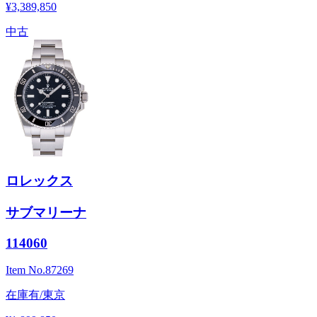
¥3,389,850
中古
ロレックス
サブマリーナ
114060
Item No.
87269
在庫有/東京