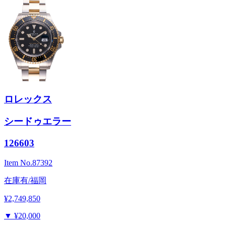
ロレックス
シードゥエラー
126603
Item No.
87392
在庫有/福岡
¥2,749,850
▼
¥20,000