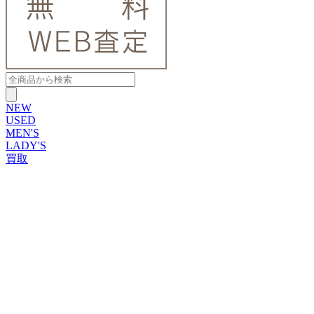
NEW
USED
MEN'S
LADY'S
買取
ROLEX
ブランドから探す
ブランドから探す
TUDOR
OMEGA
CARTIER
PATEK PHILIPPE
AUDEMARS PIGUET
A.LANGE&SOHNE
GLASHUTTE ORIGINAL
VACHERON CONSTANTIN
BREGUET
JAEGER-LECOULTRE