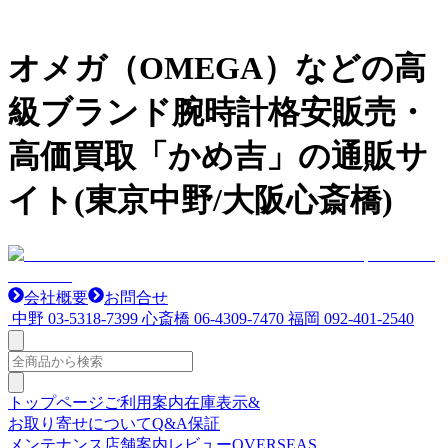
オメガ（OMEGA）などの高
級ブランド腕時計格安販売・
高価買取「かめ吉」の通販サ
イト(東京中野/大阪心斎橋)
会社概要
お問合せ
中野
03-5318-7399
心斎橋
06-4309-7470
福岡
092-401-2540
トップページ
ご利用案内
在庫表示&
お取り寄せについて
Q&A
保証
メンテナンス
店舗案内
レビュー
OVERSEAS