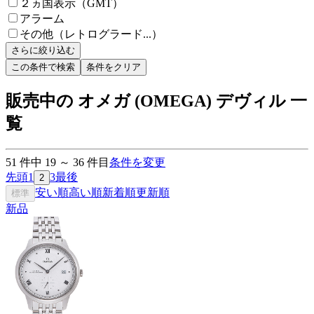
２ヵ国表示（GMT）
アラーム
その他（レトログラード...）
さらに絞り込む
この条件で検索
条件をクリア
販売中の オメガ (OMEGA) デヴィル 一
覧
51
件中
19
～
36
件目
条件を変更
先頭
1
3
最後
2
安い順
高い順
新着順
更新順
標準
新品