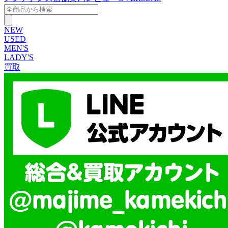
NEW
USED
MEN'S
LADY'S
買取