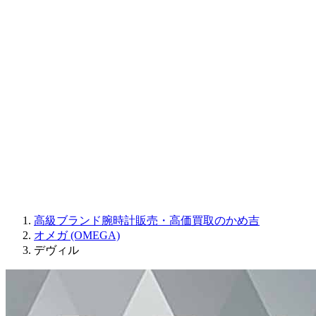
Sinn
ROGER DUBUIS
Montblanc
FREDERIQUE CONSTANT
MAURICE LACROIX
ULYSSE NARDIN
JAQUET DROZ
GRAHAM
PARMIGIANI FLEURIER
OTHER BRANDS
JEWELRY
高級ブランド腕時計販売・高価買取のかめ吉
オメガ (OMEGA)
デヴィル