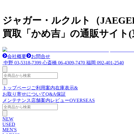
ジャガー・ルクルト（JAEGE
買取「かめ吉」の通販サイト(
会社概要
お問合せ
中野
03-5318-7399
心斎橋
06-4309-7470
福岡
092-401-2540
トップページ
ご利用案内
在庫表示&
お取り寄せについて
Q&A
保証
メンテナンス
店舗案内
レビュー
OVERSEAS
NEW
USED
MEN'S