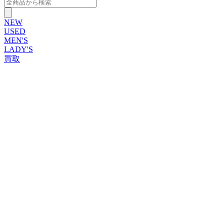
NEW
USED
MEN'S
LADY'S
買取
ROLEX
ブランドから探す
ブランドから探す
TUDOR
OMEGA
CARTIER
PATEK PHILIPPE
AUDEMARS PIGUET
A.LANGE&SOHNE
GLASHUTTE ORIGINAL
VACHERON CONSTANTIN
BREGUET
JAEGER-LECOULTRE
SEIKO
TAG Heuer
IWC
BREITLING
PANERAI
FRANCK MULLER