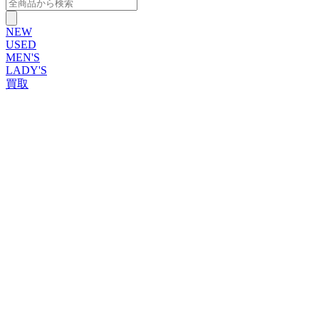
NEW
USED
MEN'S
LADY'S
買取
ROLEX
ブランドから探す
ブランドから探す
TUDOR
OMEGA
CARTIER
PATEK PHILIPPE
AUDEMARS PIGUET
A.LANGE&SOHNE
GLASHUTTE ORIGINAL
VACHERON CONSTANTIN
BREGUET
JAEGER-LECOULTRE
SEIKO
TAG Heuer
IWC
BREITLING
PANERAI
FRANCK MULLER