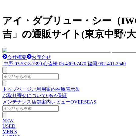
アイ・ダブリュー・シー（I
吉」の通販サイト(東京中野/大
会社概要
お問合せ
中野
03-5318-7399
心斎橋
06-4309-7470
福岡
092-401-2540
トップページ
ご利用案内
在庫表示&
お取り寄せについて
Q&A
保証
メンテナンス
店舗案内
レビュー
OVERSEAS
NEW
USED
MEN'S