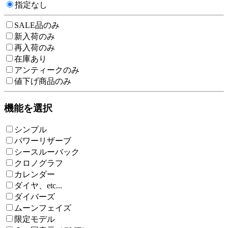
指定なし
SALE品のみ
新入荷のみ
再入荷のみ
在庫あり
アンティークのみ
値下げ商品のみ
機能を選択
シンプル
パワーリザーブ
シースルーバック
クロノグラフ
カレンダー
ダイヤ、etc...
ダイバーズ
ムーンフェイズ
限定モデル