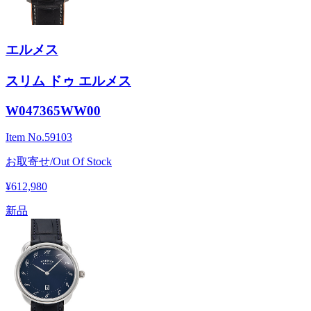
エルメス
スリム ドゥ エルメス
W047365WW00
Item No.
59103
お取寄せ/Out Of Stock
¥612,980
新品