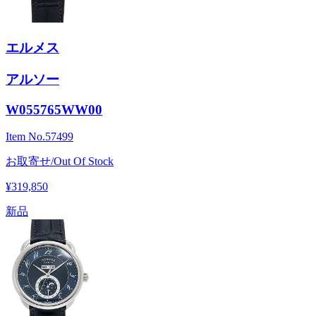
エルメス
アルソー
W055765WW00
Item No.
57499
お取寄せ/Out Of Stock
¥319,850
新品