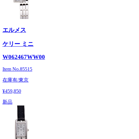
エルメス
ケリー ミニ
W062467WW00
Item No.
85515
在庫有/東京
¥459,850
新品