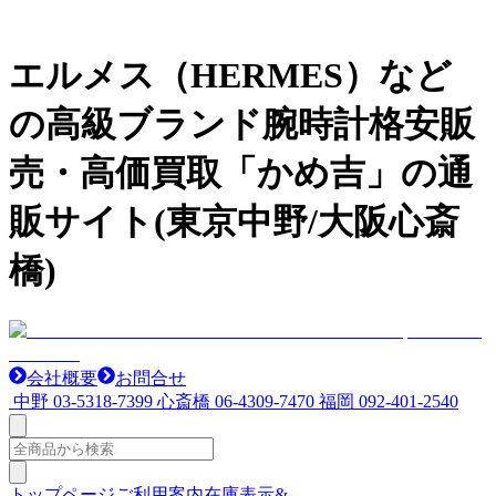
エルメス（HERMES）など
の高級ブランド腕時計格安販
売・高価買取「かめ吉」の通
販サイト(東京中野/大阪心斎
橋)
会社概要
お問合せ
中野
03-5318-7399
心斎橋
06-4309-7470
福岡
092-401-2540
トップページ
ご利用案内
在庫表示&