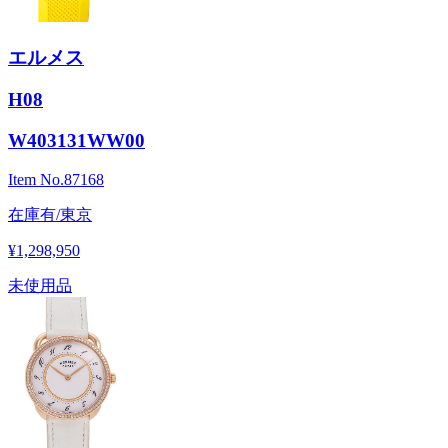
エルメス
H08
W403131WW00
Item No.
87168
在庫有/東京
¥1,298,950
未使用品