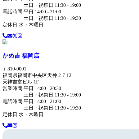
土日・祝祭日 11:30 - 19:00
電話時間 平日 14:00 - 21:00
土日・祝祭日 11:30 - 19:30
定休日 水・木曜日
かめ吉 福岡店
〒
810-0001
福岡県
福岡市中央区
天神 2-7-12
天神吉富ビル 1F
営業時間 平日 14:00 - 20:30
土日・祝祭日 11:30 - 19:00
電話時間 平日 14:00 - 21:00
土日・祝祭日 11:30 - 19:30
定休日 水・木曜日