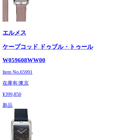
エルメス
ケープコッド ドゥブル・トゥール
W059608WW00
Item No.
65991
在庫有/東京
¥399,850
新品