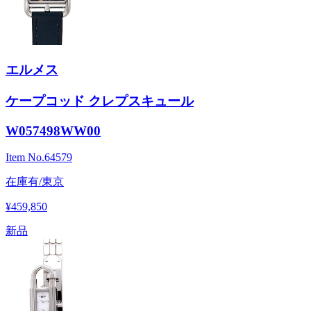
エルメス
ケープコッド クレプスキュール
W057498WW00
Item No.
64579
在庫有/東京
¥459,850
新品