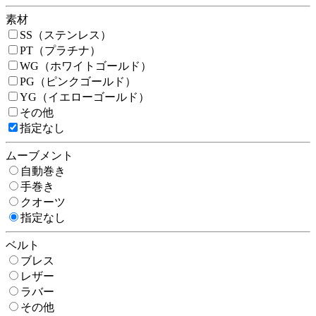
素材
SS（ステンレス）
PT（プラチナ）
WG（ホワイトゴールド）
PG（ピンクゴールド）
YG（イエローゴールド）
その他
指定なし
ムーブメント
自動巻き
手巻き
クオーツ
指定なし
ベルト
ブレス
レザー
ラバー
その他