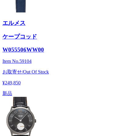
エルメス
ケープコッド
W055506WW00
Item No.
59104
お取寄せ/Out Of Stock
¥249,850
新品