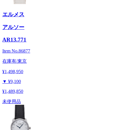
エルメス
アルソー
AR13.771
Item No.
86877
在庫有/東京
¥1,498,950
▼
¥9,100
¥1,489,850
未使用品