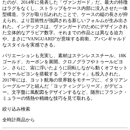
たのが、2014年に発表した「ヴァンガード」だ。最大の特徴
はラグをなくし、ストラップをケース内部に没入させた一体
型構造。ラグが取り払われたことで、ケースの縦の長さが抑
えられ、より芸術性が強調される新しいフォルムが生み出さ
れた。インデックスは、ヴァンガードのためにデザインされ
た立体的なアラビア数字。それまでの作品とは異なる迫力
や、まさに“VANGUARD”が意味する前衛、アバンギャルド
なスタイルを実感できる。
バリエーションも充実し、素材はステンレススチール、18K
ゴールド、カーボンを展開。クロノグラフやトゥールビヨ
ン、さらに、宙に浮いたように回転しながら動くオフセット
トゥールビヨンを搭載する「グラビティ」も投入された。
2017年には、ヨット航海の世界観をモチーフに、イタリアン
シーグループと組んだ「ヨッティングシリーズ」がデビュ
ー。文字盤に風配図をデザインするなど、随所にフランク・
ミュラーの情熱や精緻な技巧を見て取れる。
絞り込み検索
全時計商品から