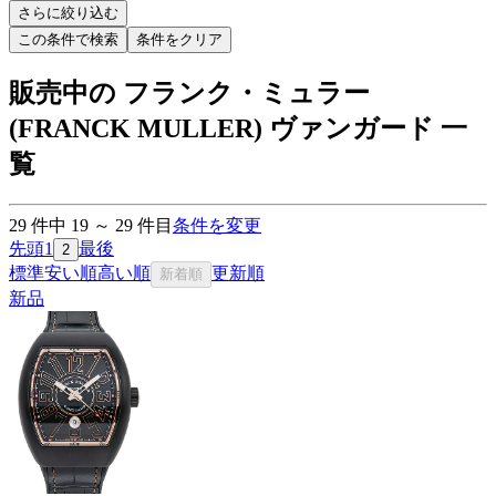
さらに絞り込む
この条件で検索
条件をクリア
販売中の フランク・ミュラー
(FRANCK MULLER) ヴァンガード 一
覧
29
件中
19
～
29
件目
条件を変更
先頭
1
最後
2
標準
安い順
高い順
更新順
新着順
新品