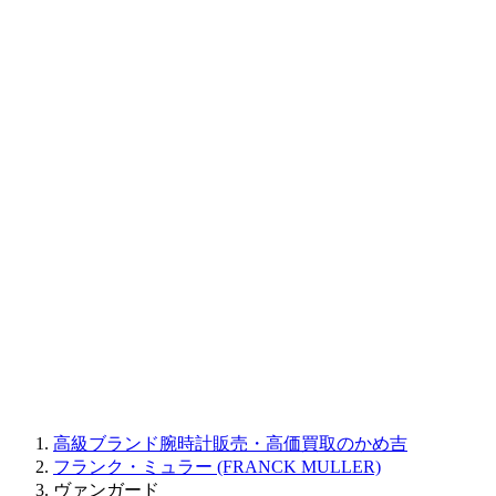
BAUME&MERCIER
RALPH LAUREN
CORUM
CHRONOSWISS
BALL WATCH
Sinn
ROGER DUBUIS
Montblanc
FREDERIQUE CONSTANT
MAURICE LACROIX
ULYSSE NARDIN
JAQUET DROZ
GRAHAM
PARMIGIANI FLEURIER
OTHER BRANDS
JEWELRY
高級ブランド腕時計販売・高価買取のかめ吉
フランク・ミュラー (FRANCK MULLER)
ヴァンガード