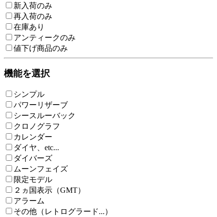
新入荷のみ
再入荷のみ
在庫あり
アンティークのみ
値下げ商品のみ
機能を選択
シンプル
パワーリザーブ
シースルーバック
クロノグラフ
カレンダー
ダイヤ、etc...
ダイバーズ
ムーンフェイズ
限定モデル
２ヵ国表示（GMT）
アラーム
その他（レトログラード...）