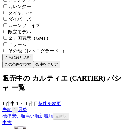
クロノグラフ
カレンダー
ダイヤ、etc...
ダイバーズ
ムーンフェイズ
限定モデル
２ヵ国表示（GMT）
アラーム
その他（レトログラード...）
さらに絞り込む
この条件で検索
条件をクリア
販売中の カルティエ (CARTIER) パシ
ャ 一覧
1
件中
1
～
1
件目
条件を変更
先頭
最後
1
標準
安い順
高い順
新着順
更新順
中古