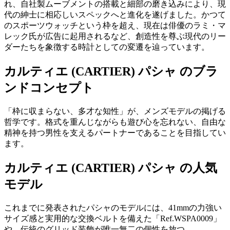
れ、自社製ムーブメントの搭載と細部の磨き込みにより、現
代の紳士に相応しいスペックへと進化を遂げました。かつて
のスポーツウォッチという枠を超え、現在は俳優のラミ・マ
レック氏が広告に起用されるなど、創造性を尊ぶ現代のリー
ダーたちを象徴する時計としての変遷を辿っています。
カルティエ (CARTIER) パシャ のブラ
ンドコンセプト
「枠に収まらない、多才な知性」が、メンズモデルの掲げる
哲学です。格式を重んじながらも遊び心を忘れない、自由な
精神を持つ男性を支えるパートナーであることを目指してい
ます。
カルティエ (CARTIER) パシャ の人気
モデル
これまでに発表されたパシャのモデルには、41mmの力強い
サイズ感と実用的な交換ベルトを備えた「Ref.WSPA0009」
や、伝統のグリッド装飾が唯一無二の個性を放つ