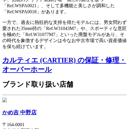
「Ref.WSPA0021」、そして多機能と美しさが調和した
「Ref.WSPA0018」があります。
一方で、過去に熱狂的な支持を得たモデルには、男女問わず
愛された35mm径の「Ref.W31043M7」や、スポーティな意匠
を極めた「Ref.W31077M7」といった廃盤モデルがあり、そ
の時代を象徴するデザインは今なお中古市場で高い資産価値
を保ち続けています。
カルティエ (CARTIER) の保証・修理・
オーバーホール
ブランド取り扱い店舗
かめ吉 中野店
〒
164-0001