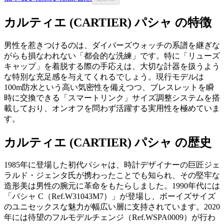
カルティエ (CARTIER) パシャ の特徴
男性を惹きつけるのは、ダイバーズウォッチの系譜を継ぎな
がらも損なわれない「都会的な洗練」です。特に「リューズ
キャップ」を着脱する際の手応えは、大切な計器を扱うよう
な特別な充足感を与えてくれるでしょう。現行モデルは
100m防水という高い気密性を備えつつ、ブレスレットを瞬
時に交換できる「スマートリンク」サイズ調整システムを搭
載しており、オンオフを問わず活躍する実用性を極めていま
す。
カルティエ (CARTIER) パシャ の歴史
1985年に登場した初代パシャは、時計デザイナーの巨匠ジェ
ラルド・ジェンタ氏が携わったことでも知られ、その堅牢な
造形美は男性の腕元に革命をもたらしました。1990年代には
「パシャ C（Ref.W31043M7）」が登場し、ボーイズサイズ
のユニセックスな魅力が幅広い層に支持されています。2020
年には待望のフルモデルチェンジ（Ref.WSPA0009）が行わ