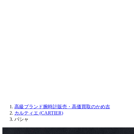
CORUM
CHRONOSWISS
BALL WATCH
Sinn
ROGER DUBUIS
Montblanc
FREDERIQUE CONSTANT
MAURICE LACROIX
ULYSSE NARDIN
JAQUET DROZ
GRAHAM
PARMIGIANI FLEURIER
OTHER BRANDS
JEWELRY
高級ブランド腕時計販売・高価買取のかめ吉
カルティエ (CARTIER)
パシャ