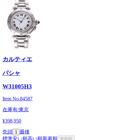
カルティエ
パシャ
W31005H3
Item No.
84587
在庫有/東京
¥398,950
先頭
最後
1
標準
安い順
高い順
新着順
更新順