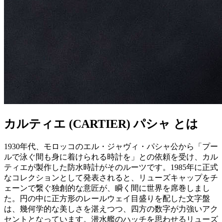
カルティエ (CARTIER) パシャ とは
1930年代、モロッコのエル・ジャヴィ・パシャ公から「プー
ルで泳ぐ間も身に着けられる時計を」との依頼を受け、カル
ティエが製作した防水時計がそのルーツです。1985年に正式
なコレクションとして発表されると、リューズキャップをチ
ェーンで繋ぐ独創的な意匠が、瞬く間に世界を席巻しまし
た。円の中に正方形のレールウェイ目盛りを配した文字盤
は、幾何学的な美しさを湛えつつ、四方の数字が力強いアク
セントとなっています。潜水艦のハッチを思わせるリューズ