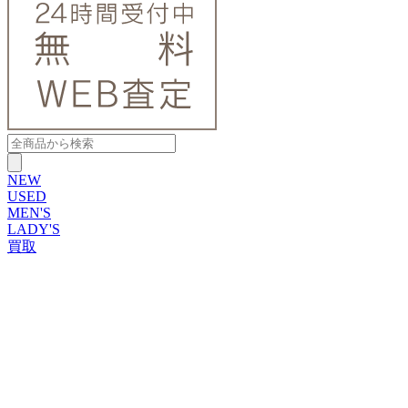
NEW
USED
MEN'S
LADY'S
買取
ROLEX
ブランドから探す
ブランドから探す
TUDOR
OMEGA
CARTIER
PATEK PHILIPPE
AUDEMARS PIGUET
A.LANGE&SOHNE
GLASHUTTE ORIGINAL