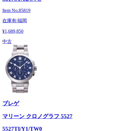
Item No.
85819
在庫有/福岡
¥1,689,850
中古
ブレゲ
マリーン クロノグラフ 5527
5527TI/Y1/TW0