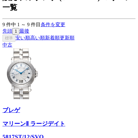
一覧
9
件中
1
～
9
件目
条件を変更
先頭
最後
1
安い順
高い順
新着順
更新順
標準
中古
ブレゲ
マリーンⅡ ラージデイト
5817ST/12/SVO