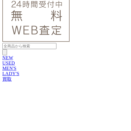
NEW
USED
MEN'S
LADY'S
買取
ROLEX
ブランドから探す
ブランドから探す
TUDOR
OMEGA
CARTIER
PATEK PHILIPPE
AUDEMARS PIGUET
A.LANGE&SOHNE
GLASHUTTE ORIGINAL