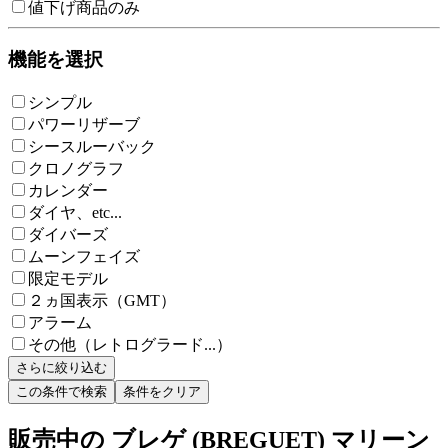
値下げ商品のみ
機能を選択
シンプル
パワーリザーブ
シースルーバック
クロノグラフ
カレンダー
ダイヤ、etc...
ダイバーズ
ムーンフェイズ
限定モデル
２ヵ国表示（GMT）
アラーム
その他（レトログラード...）
さらに絞り込む
この条件で検索
条件をクリア
販売中の ブレゲ (BREGUET) マリーン