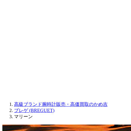
CORUM
CHRONOSWISS
BALL WATCH
Sinn
ROGER DUBUIS
Montblanc
FREDERIQUE CONSTANT
MAURICE LACROIX
ULYSSE NARDIN
JAQUET DROZ
GRAHAM
PARMIGIANI FLEURIER
OTHER BRANDS
JEWELRY
高級ブランド腕時計販売・高価買取のかめ吉
ブレゲ (BREGUET)
マリーン