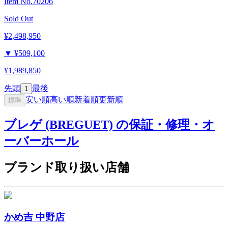
Item No.
70206
Sold Out
¥2,498,950
▼
¥509,100
¥1,989,850
先頭
最後
1
安い順
高い順
新着順
更新順
標準
ブレゲ (BREGUET) の保証・修理・オ
ーバーホール
ブランド取り扱い店舗
かめ吉 中野店