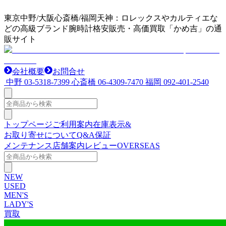
東京中野/大阪心斎橋/福岡天神：ロレックスやカルティエな
どの高級ブランド腕時計格安販売・高価買取「かめ吉」の通
販サイト
会社概要
お問合せ
中野
03-5318-7399
心斎橋
06-4309-7470
福岡
092-401-2540
トップページ
ご利用案内
在庫表示&
お取り寄せについて
Q&A
保証
メンテナンス
店舗案内
レビュー
OVERSEAS
NEW
USED
MEN'S
LADY'S
買取