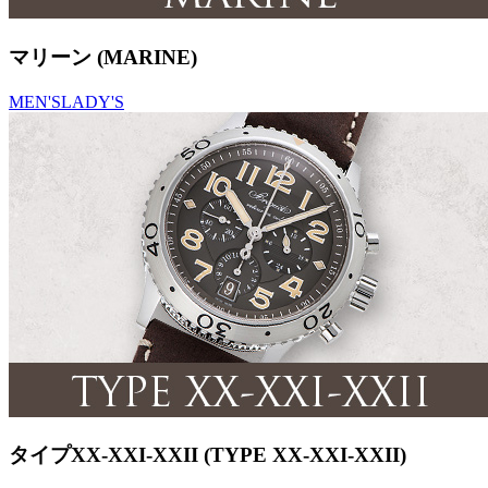
マリーン (MARINE)
MEN'S
LADY'S
タイプXX-XXI-XXII (TYPE XX-XXI-XXII)