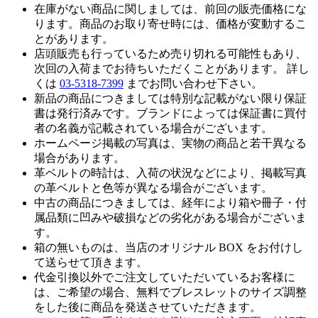
在庫がない商品に関しましては、前回の販売価格にな
ります。商品のお取り寄せ時には、価格が変動するこ
とがあります。
店頭販売も行っているため売り切れる可能性もあり、
次回の入荷までお待ちいただくことがあります。 詳し
くは
03-5318-7399
までお問い合わせ下さい。
新品の商品につきましては特別な記載がない限り保証
書は発行済みです。ブランドによっては保証書に買付
者の名義が記載されている場合がございます。
ホームページ掲載の写真は、実物の商品と若干異なる
場合があります。
革ベルトの時計は、入荷の状況などにより、掲載写真
の革ベルトと色等が異なる場合がございます。
中古の商品につきましては、経年により箱や冊子・付
属品類に凹みや破損などの劣化がある場合がございま
す。
箱の無いものは、当店のオリジナル BOX をお付けし
て送らせて頂きます。
代金引換以外でご注文していただいているお客様に
は、ご希望の場合、無料でブレスレットのサイズ調整
をした後に商品を発送させていただきます。