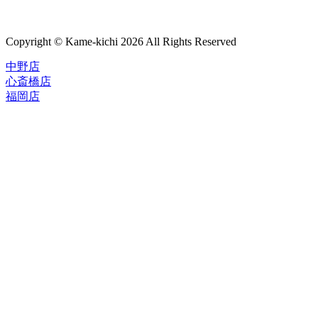
Copyright © Kame-kichi 2026 All Rights Reserved
中野店
心斎橋店
福岡店
トップページ
ブランド一覧
ROLEX
ご利用案内
TUDOR
中古品のススメ
OMEGA
在庫表示&お取り寄せについて
CARTIER
Q&A
PATEK PHILIPPE
保証・メンテナンス
AUDEMARS PIGUET
A.LANGE&SOHNE
店舗案内
GLASHUTTE ORIGINAL
中野本店
VACHERON CONSTANTIN
心斎橋店
BREGUET
福岡店
JAEGER-LECOULTRE
レビュー
SEIKO