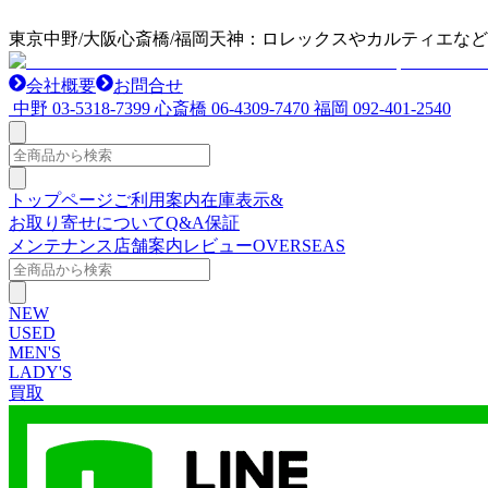
東京中野/大阪心斎橋/福岡天神：ロレックスやカルティエな
会社概要
お問合せ
中野
03-5318-7399
心斎橋
06-4309-7470
福岡
092-401-2540
トップページ
ご利用案内
在庫表示&
お取り寄せについて
Q&A
保証
メンテナンス
店舗案内
レビュー
OVERSEAS
NEW
USED
MEN'S
LADY'S
買取