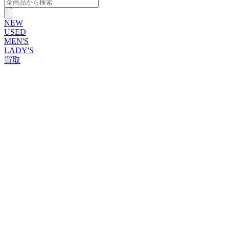
NEW
USED
MEN'S
LADY'S
買取
ROLEX
ブランドから探す
ブランドから探す
TUDOR
OMEGA
CARTIER
PATEK PHILIPPE
AUDEMARS PIGUET
A.LANGE&SOHNE
GLASHUTTE ORIGINAL
VACHERON CONSTANTIN
BREGUET
JAEGER-LECOULTRE
SEIKO
TAG Heuer
IWC
BREITLING
PANERAI
FRANCK MULLER