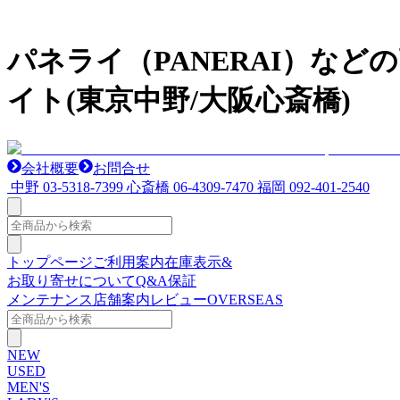
パネライ（PANERAI）な
イト(東京中野/大阪心斎橋)
会社概要
お問合せ
中野
03-5318-7399
心斎橋
06-4309-7470
福岡
092-401-2540
トップページ
ご利用案内
在庫表示&
お取り寄せについて
Q&A
保証
メンテナンス
店舗案内
レビュー
OVERSEAS
NEW
USED
MEN'S