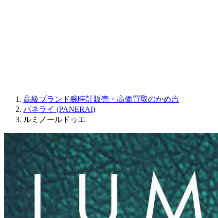
JAQUET DROZ
GRAHAM
PARMIGIANI FLEURIER
OTHER BRANDS
JEWELRY
高級ブランド腕時計販売・高価買取のかめ吉
パネライ (PANERAI)
ルミノールドゥエ