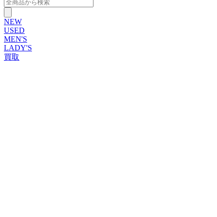
NEW
USED
MEN'S
LADY'S
買取
ROLEX
ブランドから探す
ブランドから探す
TUDOR
OMEGA
CARTIER
PATEK PHILIPPE
AUDEMARS PIGUET
A.LANGE&SOHNE
GLASHUTTE ORIGINAL
VACHERON CONSTANTIN
BREGUET
JAEGER-LECOULTRE
SEIKO
TAG Heuer
IWC
BREITLING
PANERAI
FRANCK MULLER