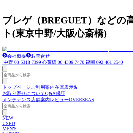
ブレゲ（BREGUET）など
ト(東京中野/大阪心斎橋)
会社概要
お問合せ
中野
03-5318-7399
心斎橋
06-4309-7470
福岡
092-401-2540
トップページ
ご利用案内
在庫表示&
お取り寄せについて
Q&A
保証
メンテナンス
店舗案内
レビュー
OVERSEAS
NEW
USED
MEN'S