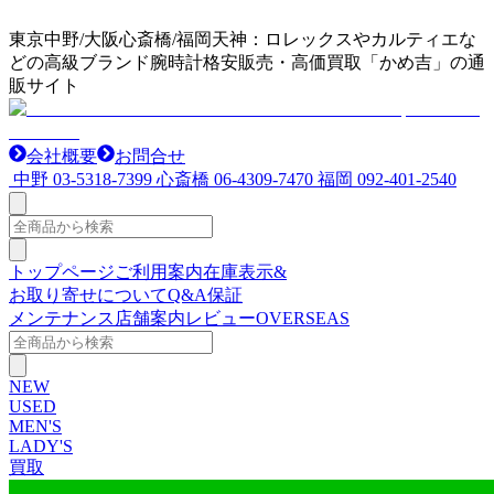
東京中野/大阪心斎橋/福岡天神：ロレックスやカルティエな
どの高級ブランド腕時計格安販売・高価買取「かめ吉」の通
販サイト
会社概要
お問合せ
中野
03-5318-7399
心斎橋
06-4309-7470
福岡
092-401-2540
トップページ
ご利用案内
在庫表示&
お取り寄せについて
Q&A
保証
メンテナンス
店舗案内
レビュー
OVERSEAS
NEW
USED
MEN'S
LADY'S
買取