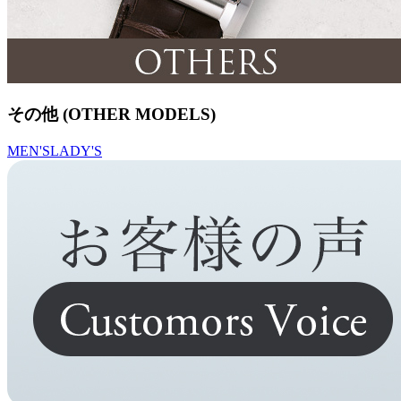
その他 (OTHER MODELS)
MEN'S
LADY'S