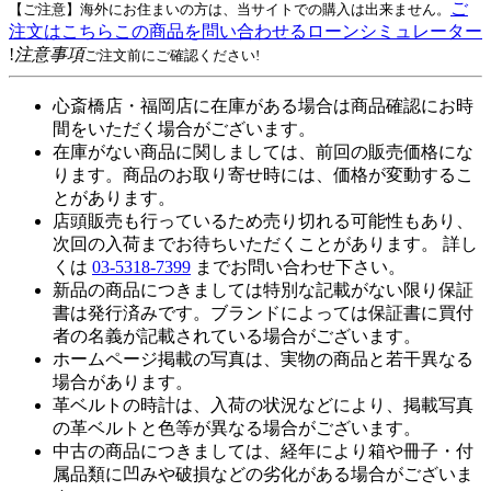
ご
【ご注意】海外にお住まいの方は、当サイトでの購入は出来ません。
注文はこちら
この商品を問い合わせる
ローンシミュレーター
!
注意事項
ご注文前にご確認ください!
心斎橋店・福岡店に在庫がある場合は商品確認にお時
間をいただく場合がございます。
在庫がない商品に関しましては、前回の販売価格にな
ります。商品のお取り寄せ時には、価格が変動するこ
とがあります。
店頭販売も行っているため売り切れる可能性もあり、
次回の入荷までお待ちいただくことがあります。 詳し
くは
03-5318-7399
までお問い合わせ下さい。
新品の商品につきましては特別な記載がない限り保証
書は発行済みです。ブランドによっては保証書に買付
者の名義が記載されている場合がございます。
ホームページ掲載の写真は、実物の商品と若干異なる
場合があります。
革ベルトの時計は、入荷の状況などにより、掲載写真
の革ベルトと色等が異なる場合がございます。
中古の商品につきましては、経年により箱や冊子・付
属品類に凹みや破損などの劣化がある場合がございま