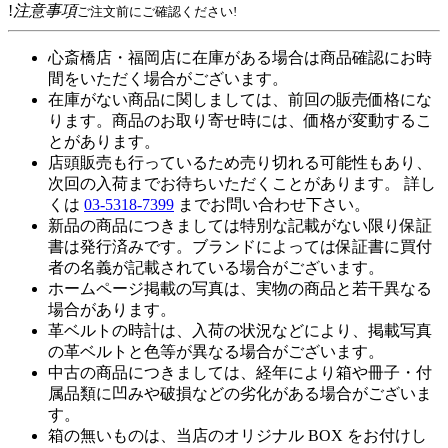
!
注意事項
ご注文前にご確認ください!
心斎橋店・福岡店に在庫がある場合は商品確認にお時
間をいただく場合がございます。
在庫がない商品に関しましては、前回の販売価格にな
ります。商品のお取り寄せ時には、価格が変動するこ
とがあります。
店頭販売も行っているため売り切れる可能性もあり、
次回の入荷までお待ちいただくことがあります。 詳し
くは
03-5318-7399
までお問い合わせ下さい。
新品の商品につきましては特別な記載がない限り保証
書は発行済みです。ブランドによっては保証書に買付
者の名義が記載されている場合がございます。
ホームページ掲載の写真は、実物の商品と若干異なる
場合があります。
革ベルトの時計は、入荷の状況などにより、掲載写真
の革ベルトと色等が異なる場合がございます。
中古の商品につきましては、経年により箱や冊子・付
属品類に凹みや破損などの劣化がある場合がございま
す。
箱の無いものは、当店のオリジナル BOX をお付けし