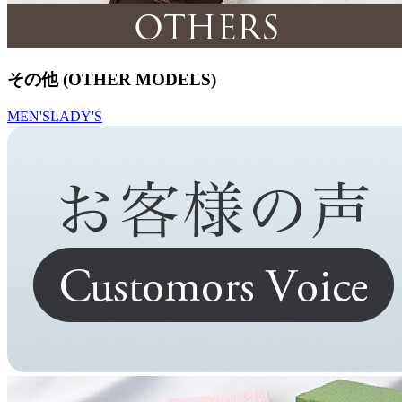
その他 (OTHER MODELS)
MEN'S
LADY'S