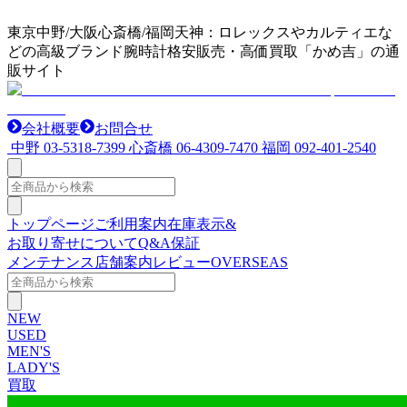
東京中野/大阪心斎橋/福岡天神：ロレックスやカルティエな
どの高級ブランド腕時計格安販売・高価買取「かめ吉」の通
販サイト
会社概要
お問合せ
中野
03-5318-7399
心斎橋
06-4309-7470
福岡
092-401-2540
トップページ
ご利用案内
在庫表示&
お取り寄せについて
Q&A
保証
メンテナンス
店舗案内
レビュー
OVERSEAS
NEW
USED
MEN'S
LADY'S
買取