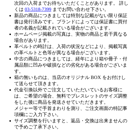
次回の入荷までお待ちいただくことがあります。 詳し
くは
03-5318-7399
までお問い合わせ下さい。
新品の商品につきましては特別な記載がない限り保証
書は発行済みです。ブランドによっては保証書に買付
者の名義が記載されている場合がございます。
ホームページ掲載の写真は、実物の商品と若干異なる
場合があります。
革ベルトの時計は、入荷の状況などにより、掲載写真
の革ベルトと色等が異なる場合がございます。
中古の商品につきましては、経年により箱や冊子・付
属品類に凹みや破損などの劣化がある場合がございま
す。
箱の無いものは、当店のオリジナル BOX をお付けし
て送らせて頂きます。
代金引換以外でご注文していただいているお客様に
は、ご希望の場合、無料でブレスレットのサイズ調整
をした後に商品を発送させていただきます。
メジャー等で手首まわりを測り、ご注文画面の特記事
項欄にご入力下さい。
サイズ調整を行いますと、返品・交換は出来ませんの
で予めご了承下さい。