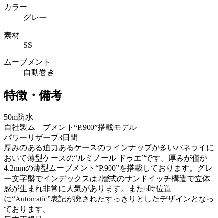
カラー
グレー
素材
SS
ムーブメント
自動巻き
特徴・備考
50m防水
自社製ムーブメント“P.900”搭載モデル
パワーリザーブ3日間
厚みのある迫力あるケースのラインナップが多いパネライに
おいて薄型ケースの“ルミノール ドゥエ”です。厚みが僅か
4.2mmの薄型ムーブメント“P.900”を搭載しております。グレ
ー文字盤でインデックスは2層式のサンドイッチ構造で立体
感が生まれ非常に人気があります。また6時位置
に“Automatic”表記が廃されたすっきりとしたデザインとなっ
ております。