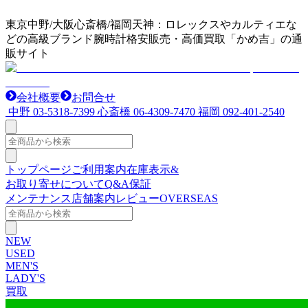
東京中野/大阪心斎橋/福岡天神：ロレックスやカルティエな
どの高級ブランド腕時計格安販売・高価買取「かめ吉」の通
販サイト
会社概要
お問合せ
中野
03-5318-7399
心斎橋
06-4309-7470
福岡
092-401-2540
トップページ
ご利用案内
在庫表示&
お取り寄せについて
Q&A
保証
メンテナンス
店舗案内
レビュー
OVERSEAS
NEW
USED
MEN'S
LADY'S
買取