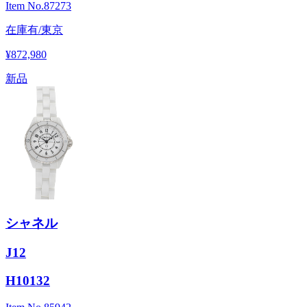
Item No.
87273
在庫有/東京
¥872,980
新品
シャネル
J12
H10132