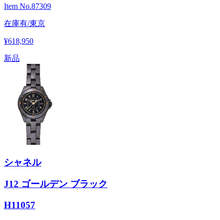
Item No.
87309
在庫有/東京
¥618,950
新品
シャネル
J12 ゴールデン ブラック
H11057