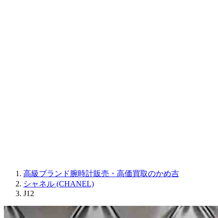
CORUM
CHRONOSWISS
BALL WATCH
Sinn
ROGER DUBUIS
Montblanc
FREDERIQUE CONSTANT
MAURICE LACROIX
ULYSSE NARDIN
JAQUET DROZ
GRAHAM
PARMIGIANI FLEURIER
OTHER BRANDS
JEWELRY
高級ブランド腕時計販売・高価買取のかめ吉
シャネル (CHANEL)
J12