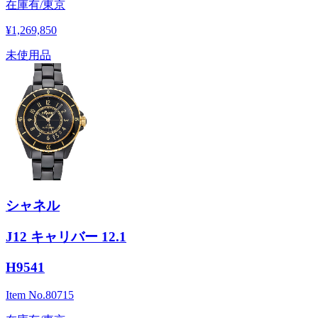
在庫有/東京
¥1,269,850
未使用品
シャネル
J12 キャリバー 12.1
H9541
Item No.
80715