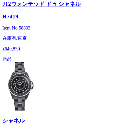
J12ウォンテッド ドゥ シャネル
H7419
Item No.
58893
在庫有/東京
¥649,850
新品
シャネル