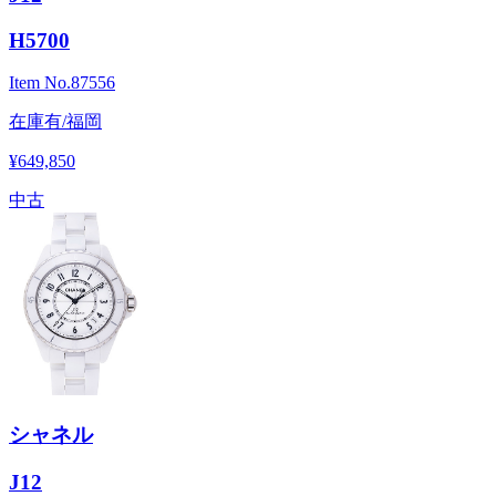
H5700
Item No.
87556
在庫有/福岡
¥649,850
中古
シャネル
J12