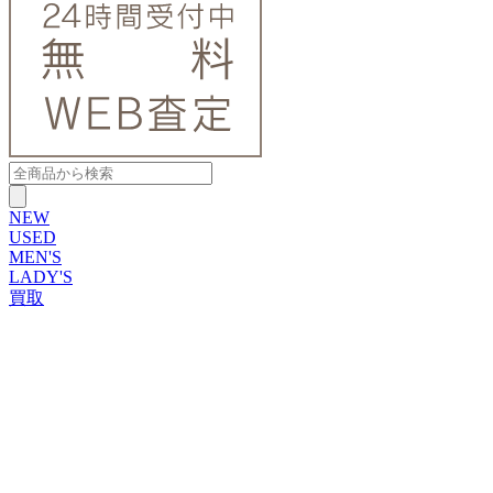
NEW
USED
MEN'S
LADY'S
買取
ROLEX
ブランドから探す
ブランドから探す
TUDOR
OMEGA
CARTIER
PATEK PHILIPPE
AUDEMARS PIGUET
A.LANGE&SOHNE
GLASHUTTE ORIGINAL