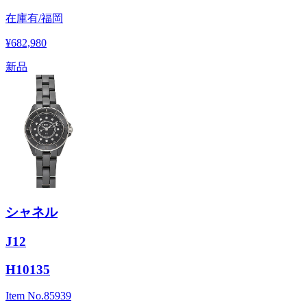
在庫有/福岡
¥682,980
新品
シャネル
J12
H10135
Item No.
85939