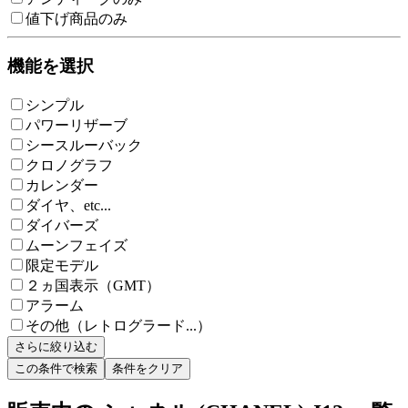
値下げ商品のみ
機能を選択
シンプル
パワーリザーブ
シースルーバック
クロノグラフ
カレンダー
ダイヤ、etc...
ダイバーズ
ムーンフェイズ
限定モデル
２ヵ国表示（GMT）
アラーム
その他（レトログラード...）
さらに絞り込む
この条件で検索
条件をクリア