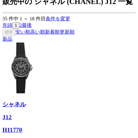
販売中の シャネル (CHANEL) J12 一覧
35
件中
1
～
18
件目
条件を変更
先頭
2
最後
1
安い順
高い順
新着順
更新順
標準
新品
シャネル
J12
H11770