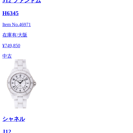
J12 ファントム
H6345
Item No.
46971
在庫有/大阪
¥749,850
中古
シャネル
J12