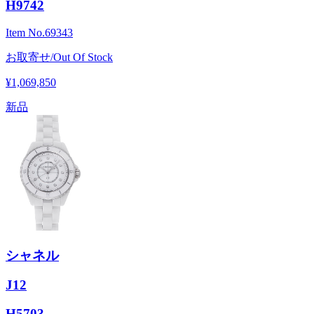
H9742
Item No.
69343
お取寄せ/Out Of Stock
¥1,069,850
新品
シャネル
J12
H5703