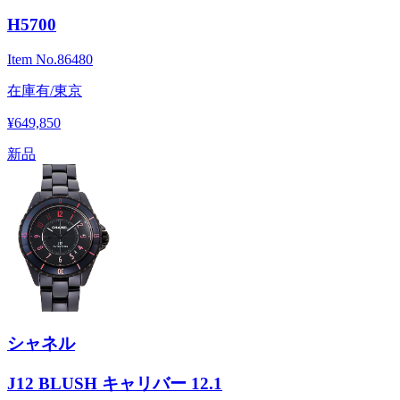
H5700
Item No.
86480
在庫有/東京
¥649,850
新品
シャネル
J12 BLUSH キャリバー 12.1