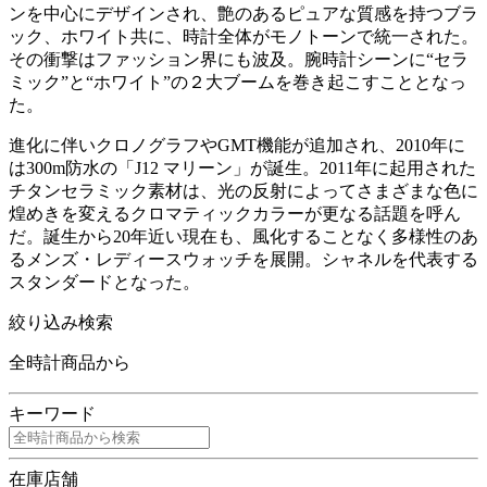
ンを中心にデザインされ、艶のあるピュアな質感を持つブラ
ック、ホワイト共に、時計全体がモノトーンで統一された。
その衝撃はファッション界にも波及。腕時計シーンに“セラ
ミック”と“ホワイト”の２大ブームを巻き起こすこととなっ
た。
進化に伴いクロノグラフやGMT機能が追加され、2010年に
は300m防水の「J12 マリーン」が誕生。2011年に起用された
チタンセラミック素材は、光の反射によってさまざまな色に
煌めきを変えるクロマティックカラーが更なる話題を呼ん
だ。誕生から20年近い現在も、風化することなく多様性のあ
るメンズ・レディースウォッチを展開。シャネルを代表する
スタンダードとなった。
絞り込み検索
全時計商品から
キーワード
在庫店舗