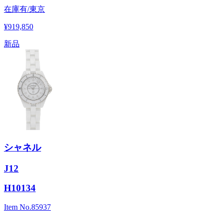
在庫有/東京
¥919,850
新品
シャネル
J12
H10134
Item No.
85937