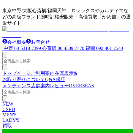
東京中野/大阪心斎橋/福岡天神：ロレックスやカルティエな
どの高級ブランド腕時計格安販売・高価買取「かめ吉」の通
販サイト
会社概要
お問合せ
中野
03-5318-7399
心斎橋
06-4309-7470
福岡
092-401-2540
トップページ
ご利用案内
在庫表示&
お取り寄せについて
Q&A
保証
メンテナンス
店舗案内
レビュー
OVERSEAS
NEW
USED
MEN'S
LADY'S
買取