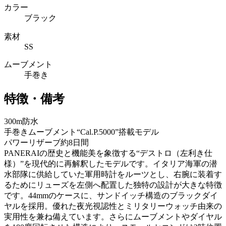
カラー
ブラック
素材
SS
ムーブメント
手巻き
特徴・備考
300m防水
手巻きムーブメント“Cal.P.5000”搭載モデル
パワーリザーブ約8日間
PANERAIの歴史と機能美を象徴する“デストロ（左利き仕
様）”を現代的に再解釈したモデルです。イタリア海軍の潜
水部隊に供給していた軍用時計をルーツとし、右腕に装着す
るためにリューズを左側へ配置した独特の設計が大きな特徴
です。44mmのケースに、サンドイッチ構造のブラックダイ
ヤルを採用。優れた夜光視認性とミリタリーウォッチ由来の
実用性を兼ね備えています。さらにムーブメントやダイヤル