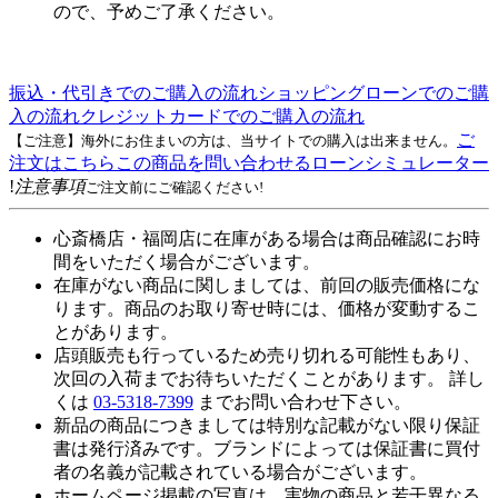
ので、予めご了承ください。
振込・代引きでのご購入の流れ
ショッピングローンでのご購
入の流れ
クレジットカードでのご購入の流れ
ご
【ご注意】海外にお住まいの方は、当サイトでの購入は出来ません。
注文はこちら
この商品を問い合わせる
ローンシミュレーター
!
注意事項
ご注文前にご確認ください!
心斎橋店・福岡店に在庫がある場合は商品確認にお時
間をいただく場合がございます。
在庫がない商品に関しましては、前回の販売価格にな
ります。商品のお取り寄せ時には、価格が変動するこ
とがあります。
店頭販売も行っているため売り切れる可能性もあり、
次回の入荷までお待ちいただくことがあります。 詳し
くは
03-5318-7399
までお問い合わせ下さい。
新品の商品につきましては特別な記載がない限り保証
書は発行済みです。ブランドによっては保証書に買付
者の名義が記載されている場合がございます。
ホームページ掲載の写真は、実物の商品と若干異なる